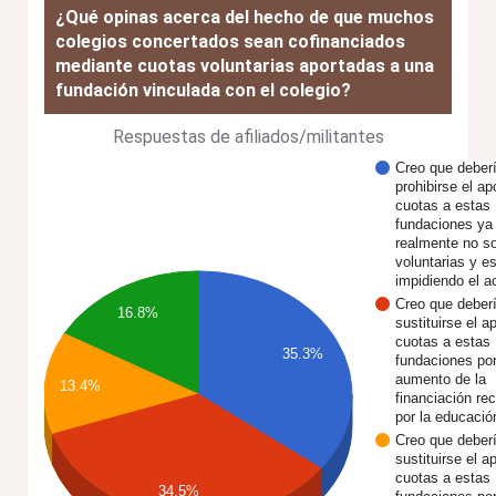
¿Qué opinas acerca del hecho de que muchos
colegios concertados sean cofinanciados
mediante cuotas voluntarias aportadas a una
fundación vinculada con el colegio?
Respuestas de afiliados/militantes
Creo que deber
prohibirse el ap
cuotas a estas
fundaciones ya
realmente no s
voluntarias y e
impidiendo el 
Creo que deber
16.8%
sustituirse el a
cuotas a estas
35.3%
fundaciones po
aumento de la
13.4%
financiación rec
por la educaci
Creo que deber
sustituirse el a
cuotas a estas
34.5%