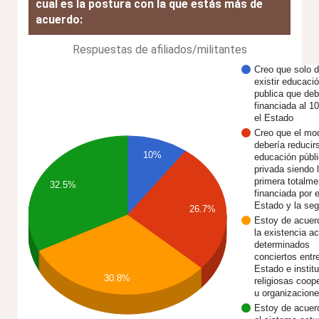
cual es la postura con la que estás más de
acuerdo:
Respuestas de afiliados/militantes
Creo que solo 
existir educaci
publica que deb
financiada al 1
el Estado
Creo que el mo
debería reducir
10%
educación públi
privada siendo 
primera totalme
32.5%
financiada por e
Estado y la s
26.7%
Estoy de acuer
la existencia ac
determinados
conciertos entre
Estado e instit
30.8%
religiosas coop
u organizacion
Estoy de acuer