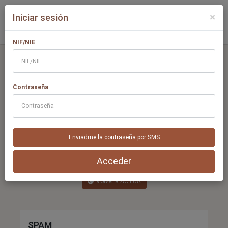
×
Iniciar sesión
NIF/NIE
Contraseña
Para mayor agilidad en la cumplimentación de
los formularios te recomendamos que inicies
sesión con tus credenciales
Iniciar sesión como afiliado
Enviadme la contraseña por SMS
Acceder
Volver a ACTÚA
SPAM