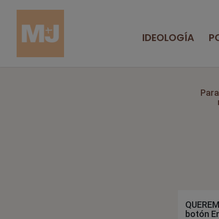
IDEOLOGÍA
P
Para
QUEREMO
botón En