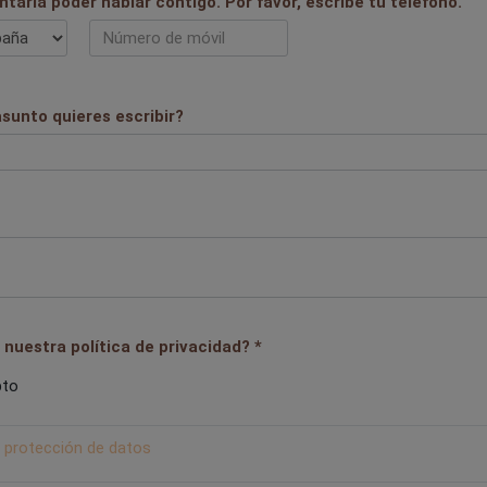
taría poder hablar contigo. Por favor, escribe tu teléfono.
sunto quieres escribir?
nuestra política de privacidad? *
pto
e protección de datos