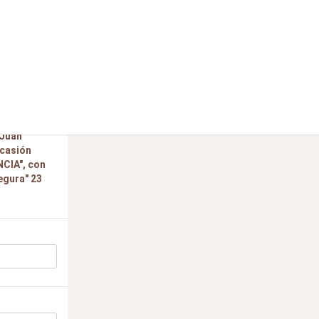
iado/a,
 Juan
ocasión
CIA", con
egura" 23