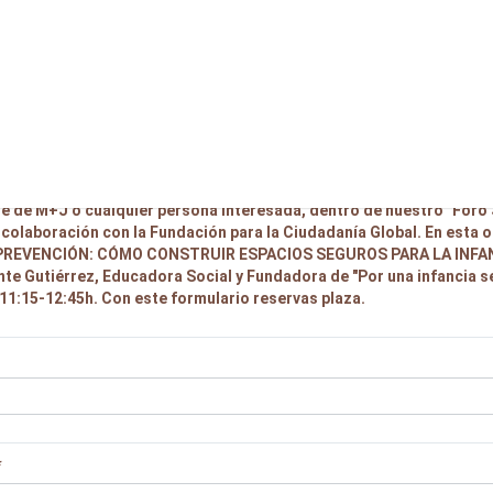
Volver a ACTÚA
 en Foro Juan Burgos 23 mayo 11:15
ativa por videoconferencia Zoom abierta a cualquier militante, afil
e de M+J o cualquier persona interesada, dentro de nuestro "Foro
 colaboración con la Fundación para la Ciudadanía Global. En esta 
REVENCIÓN: CÓMO CONSTRUIR ESPACIOS SEGUROS PARA LA INFAN
nte Gutiérrez, Educadora Social y Fundadora de "Por una infancia s
11:15-12:45h. Con este formulario reservas plaza.
*