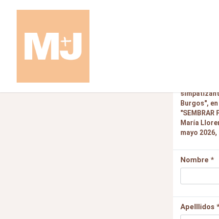
Participa
Sesión form
simpatizant
Burgos", en
"SEMBRAR P
María Llore
mayo 2026, 
Nombre *
Apelllidos 