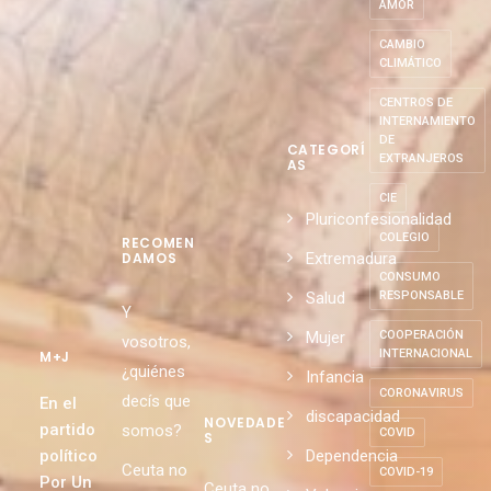
ALIMENTACIÓN
SOSTENIBLE
AMOR
CAMBIO
CLIMÁTICO
CENTROS DE
INTERNAMIENTO
DE
CATEGORÍ
EXTRANJEROS
AS
CIE
Pluriconfesionalidad
COLEGIO
RECOMEN
Extremadura
DAMOS
CONSUMO
Salud
RESPONSABLE
Y
Mujer
COOPERACIÓN
vosotros,
INTERNACIONAL
M+J
¿quiénes
Infancia
CORONAVIRUS
decís que
En el
discapacidad