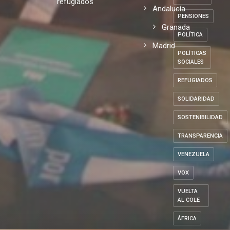
Andalucia
PARTIDOS
experiencia
POLÍTICOS
con los
Local
DE
ESPAÑA
refugiados
Andalucía
PENSIONES
Granada
POLÍTICA
Madrid
POLÍTICAS
SOCIALES
REFUGIADOS
SOLIDARIDAD
SOSTENIBILIDAD
TRANSPARENCIA
VENEZUELA
VOX
VUELTA