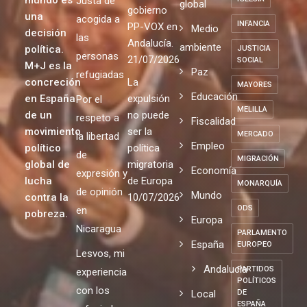
rojas: Ante
Democracia
Común,
FALTA DE
pobreza
EJEMPLARIDAD
el acuerdo
Digna y
en el
Ciudadanía
de
mundo es
Justa de
IGLESIA
global
gobierno
una
acogida a
INFANCIA
PP-VOX en
Medio
decisión
las
Andalucía.
ambiente
política.
JUSTICIA
personas
21/07/2026
SOCIAL
M+J es la
Paz
refugiadas
concreción
La
MAYORES
Educación
en España
expulsión
Por el
MELILLA
de un
no puede
respeto a
Fiscalidad
movimiento
ser la
MERCADO
la libertad
Empleo
político
política
de
MIGRACIÓN
global de
migratoria
Economía
expresión y
lucha
de Europa
MONARQUÍA
de opinión
Mundo
contra la
10/07/2026
ODS
en
pobreza.
Europa
Nicaragua
PARLAMENTO
España
EUROPEO
Lesvos, mi