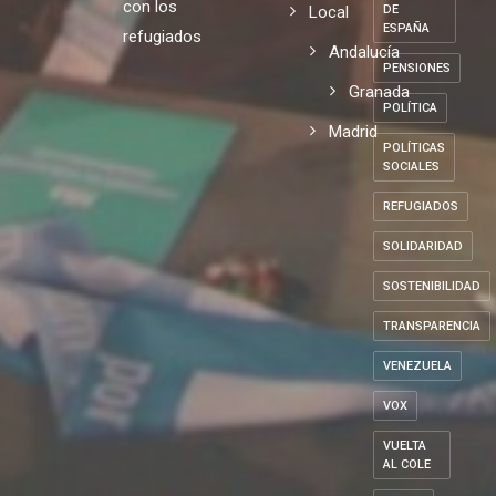
con los
Local
DE
ESPAÑA
refugiados
Andalucía
PENSIONES
Granada
POLÍTICA
Madrid
POLÍTICAS
SOCIALES
REFUGIADOS
SOLIDARIDAD
SOSTENIBILIDAD
TRANSPARENCIA
VENEZUELA
VOX
VUELTA
AL COLE