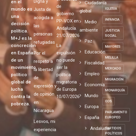
Digna y
en el
Ciudadanía
de
mundo es
Justa de
IGLESIA
global
gobierno
una
acogida a
INFANCIA
PP-VOX en
Medio
decisión
las
Andalucía.
ambiente
política.
JUSTICIA
personas
21/07/2026
SOCIAL
M+J es la
Paz
refugiadas
concreción
La
MAYORES
Educación
en España
expulsión
Por el
MELILLA
de un
no puede
respeto a
Fiscalidad
movimiento
ser la
MERCADO
la libertad
Empleo
político
política
de
MIGRACIÓN
global de
migratoria
Economía
expresión y
lucha
de Europa
MONARQUÍA
de opinión
Mundo
contra la
10/07/2026
ODS
en
pobreza.
Europa
Nicaragua
PARLAMENTO
España
EUROPEO
Lesvos, mi
Andalucia
PARTIDOS
experiencia
POLÍTICOS