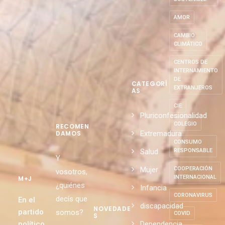
AMOR
CAMBIO
CLIMÁTICO
CENTROS DE
INTERNAMIENTO
DE
CATEGORÍ
EXTRANJEROS
AS
CIE
Pluriconfesionalidad
COLEGIO
RECOMEN
Extremadura
DAMOS
CONSUMO
Salud
RESPONSABLE
Y
Mujer
COOPERACIÓN
vosotros,
INTERNACIONAL
M+J
¿quiénes
Infancia
CORONAVIRUS
decís que
En el
discapacidad
NOVEDADE
partido
somos?
COVID
S
político
Dependencia