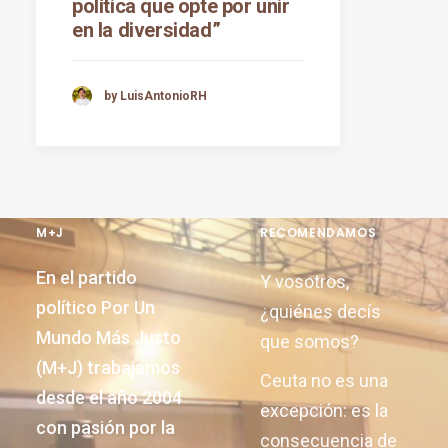
política que opte por unir
en la diversidad”
by LuisAntonioRH
M+J
RECOMENDAMOS
En el partido
Y vosotros,
político Por Un
¿quiénes decís
Mundo Más Justo
que somos?
(M+J) trabajamos
Ceuta no es una
desde el año 2004
excepción: es la
con pasión por la
consecuencia de