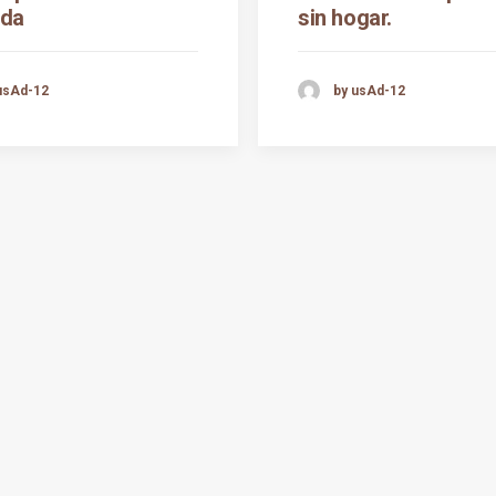
ada
sin hogar.
usAd-12
by usAd-12