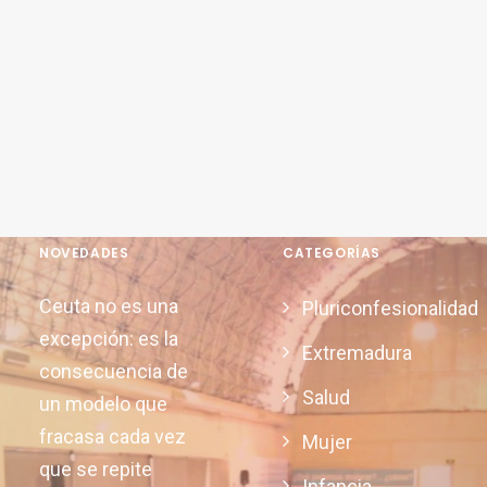
NOVEDADES
CATEGORÍAS
Ceuta no es una
Pluriconfesionalidad
excepción: es la
Extremadura
consecuencia de
Salud
un modelo que
fracasa cada vez
Mujer
que se repite
Infancia