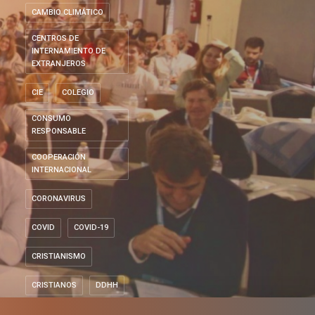
CAMBIO CLIMÁTICO
CENTROS DE
INTERNAMIENTO DE
EXTRANJEROS
CIE
COLEGIO
CONSUMO
RESPONSABLE
COOPERACIÓN
INTERNACIONAL
CORONAVIRUS
COVID
COVID-19
CRISTIANISMO
CRISTIANOS
DDHH
DERECHOS HUMANOS