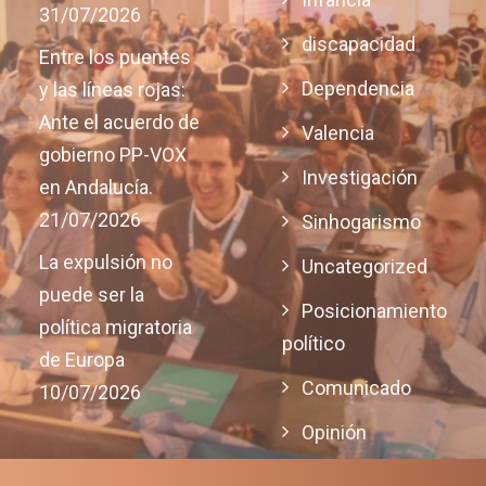
31/07/2026
discapacidad
Entre los puentes
Dependencia
y las líneas rojas:
Ante el acuerdo de
Valencia
gobierno PP-VOX
Investigación
en Andalucía.
21/07/2026
Sinhogarismo
La expulsión no
Uncategorized
puede ser la
Posicionamiento
política migratoria
político
de Europa
Comunicado
10/07/2026
Opinión
Justicia