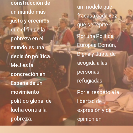
construcción de
un modelo que
un mundo más
fracasa cada vez
justo y creemos
que se repite
que el fin de la
Por una Política
pobreza en el
Europea Común,
mundo es una
Digna y Justa de
decisión política.
acogida a las
M+J es la
personas
concreción en
refugiadas
España de un
movimiento
Por el respeto a la
político global de
libertad de
lucha contra la
expresión y de
pobreza.
opinión en
Nicaragua