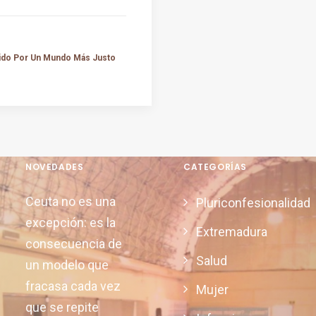
tido Por Un Mundo Más Justo
NOVEDADES
CATEGORÍAS
Ceuta no es una
Pluriconfesionalidad
excepción: es la
Extremadura
consecuencia de
Salud
un modelo que
fracasa cada vez
Mujer
que se repite