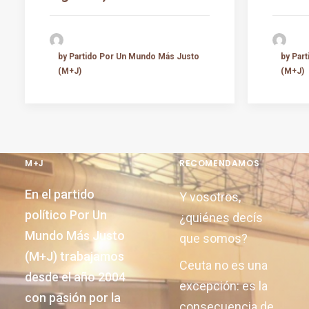
by Partido Por Un Mundo Más Justo
by Par
(M+J)
(M+J)
M+J
RECOMENDAMOS
En el partido
Y vosotros,
político Por Un
¿quiénes decís
Mundo Más Justo
que somos?
(M+J) trabajamos
Ceuta no es una
desde el año 2004
excepción: es la
con pasión por la
consecuencia de