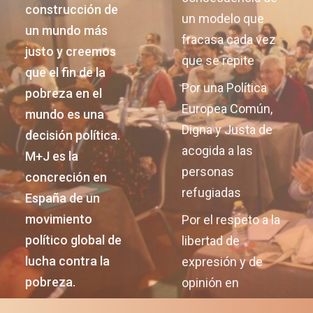
construcción de
un modelo que
un mundo más
fracasa cada vez
justo y creemos
que se repite
que el fin de la
Por una Política
pobreza en el
Europea Común,
mundo es una
Digna y Justa de
decisión política.
acogida a las
M+J es la
personas
concreción en
refugiadas
España de un
movimiento
Por el respeto a la
político global de
libertad de
lucha contra la
expresión y de
pobreza.
opinión en
Nicaragua