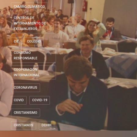
CAMBIO CLIMÁTICO
CENTROS DE
INTERNAMIENTO DE
EXTRANJEROS
CIE
COLEGIO
CONSUMO
RESPONSABLE
COOPERACIÓN
INTERNACIONAL
CORONAVIRUS
COVID
COVID-19
CRISTIANISMO
CRISTIANOS
DDHH