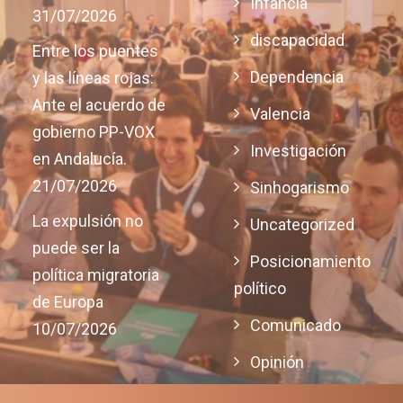
Infancia
31/07/2026
discapacidad
Entre los puentes
Dependencia
y las líneas rojas:
Ante el acuerdo de
Valencia
gobierno PP-VOX
Investigación
en Andalucía.
21/07/2026
Sinhogarismo
La expulsión no
Uncategorized
puede ser la
Posicionamiento
política migratoria
político
de Europa
Comunicado
10/07/2026
Opinión
Justicia