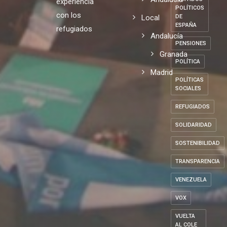
experiencia
POLÍTICOS
con los
Local
DE
ESPAÑA
refugiados
Andalucía
PENSIONES
Granada
POLÍTICA
Madrid
POLÍTICAS
SOCIALES
REFUGIADOS
SOLIDARIDAD
SOSTENIBILIDAD
TRANSPARENCIA
VENEZUELA
VOX
VUELTA
AL COLE