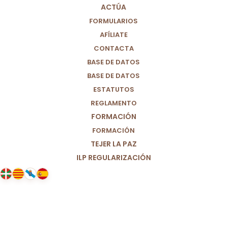
ACTÚA
FORMULARIOS
AFÍLIATE
CONTACTA
BASE DE DATOS
BASE DE DATOS
ESTATUTOS
REGLAMENTO
FORMACIÓN
FORMACIÓN
TEJER LA PAZ
ILP REGULARIZACIÓN
26/02/2024
La Ela – esclerosis lateral
amiotrófica también necesita
respuestas políticas.