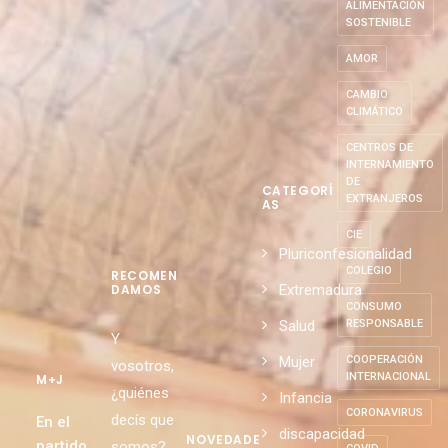
ALIMENTACIÓN
SOSTENIBLE
AMOR
CAMBIO
CLIMÁTICO
CENTROS DE
INTERNAMIENTO
DE
CATEGORÍ
EXTRANJEROS
AS
CIE
Pluriconfesionalidad
COLEGIO
RECOMEN
Extremadura
DAMOS
CONSUMO
Salud
RESPONSABLE
Y
Mujer
COOPERACIÓN
vosotros,
INTERNACIONAL
M+J
¿quiénes
Infancia
CORONAVIRUS
decís que
En el
discapacidad
NOVEDADE
partido
somos?