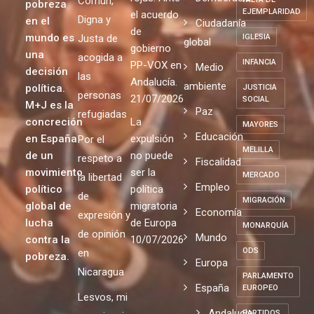
Común,
pobreza
EJEMPLARIDAD
el acuerdo
Digna y
en el
Ciudadanía
de
mundo es
Justa de
IGLESIA
global
gobierno
una
acogida a
INFANCIA
PP-VOX en
Medio
decisión
las
Andalucía.
ambiente
política.
JUSTICIA
personas
21/07/2026
SOCIAL
M+J es la
Paz
refugiadas
concreción
La
MAYORES
Educación
en España
expulsión
Por el
MELILLA
de un
no puede
respeto a
Fiscalidad
movimiento
ser la
MERCADO
la libertad
Empleo
político
política
de
MIGRACIÓN
global de
migratoria
Economía
expresión y
lucha
de Europa
MONARQUÍA
de opinión
Mundo
contra la
10/07/2026
ODS
en
pobreza.
Europa
Nicaragua
PARLAMENTO
España
EUROPEO
Lesvos, mi
Andalucia
PARTIDOS