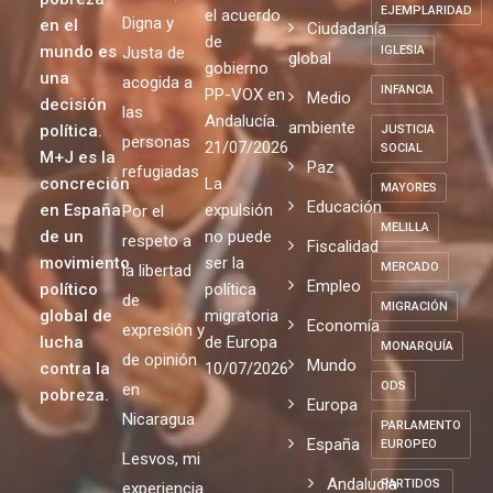
EJEMPLARIDAD
el acuerdo
Digna y
en el
Ciudadanía
de
mundo es
Justa de
IGLESIA
global
gobierno
una
acogida a
INFANCIA
PP-VOX en
Medio
decisión
las
Andalucía.
ambiente
política.
JUSTICIA
personas
21/07/2026
SOCIAL
M+J es la
Paz
refugiadas
concreción
La
MAYORES
Educación
en España
expulsión
Por el
MELILLA
de un
no puede
respeto a
Fiscalidad
movimiento
ser la
MERCADO
la libertad
Empleo
político
política
de
MIGRACIÓN
global de
migratoria
Economía
expresión y
lucha
de Europa
MONARQUÍA
de opinión
Mundo
contra la
10/07/2026
ODS
en
pobreza.
Europa
Nicaragua
PARLAMENTO
España
EUROPEO
Lesvos, mi
Andalucia
PARTIDOS
experiencia