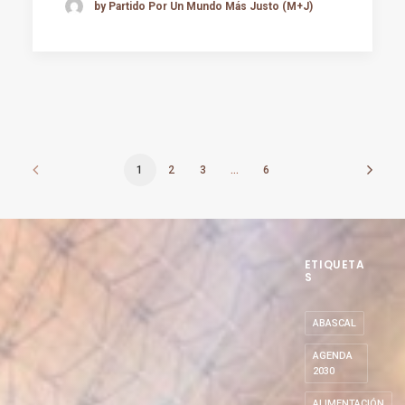
by Partido Por Un Mundo Más Justo (M+J)
1
2
3
…
6
ETIQUETA
S
ABASCAL
AGENDA
2030
ALIMENTACIÓN