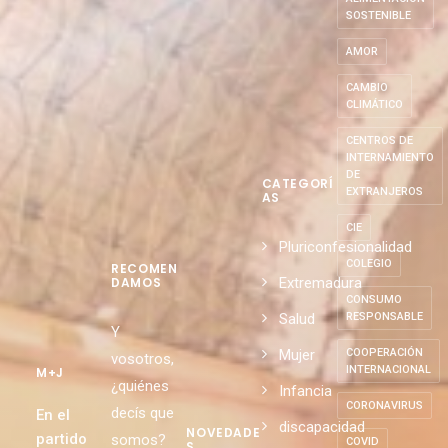
SOSTENIBLE
AMOR
CAMBIO
CLIMÁTICO
CENTROS DE
INTERNAMIENTO
DE
CATEGORÍ
EXTRANJEROS
AS
CIE
Pluriconfesionalidad
COLEGIO
RECOMEN
Extremadura
DAMOS
CONSUMO
Salud
RESPONSABLE
Y
Mujer
COOPERACIÓN
vosotros,
INTERNACIONAL
M+J
¿quiénes
Infancia
CORONAVIRUS
decís que
En el
discapacidad
NOVEDADE
partido
somos?
COVID
S