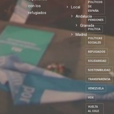
POLÍTICOS
con los
Local
DE
ESPAÑA
refugiados
Andalucía
PENSIONES
Granada
POLÍTICA
Madrid
POLÍTICAS
SOCIALES
REFUGIADOS
SOLIDARIDAD
SOSTENIBILIDAD
TRANSPARENCIA
VENEZUELA
VOX
VUELTA
AL COLE