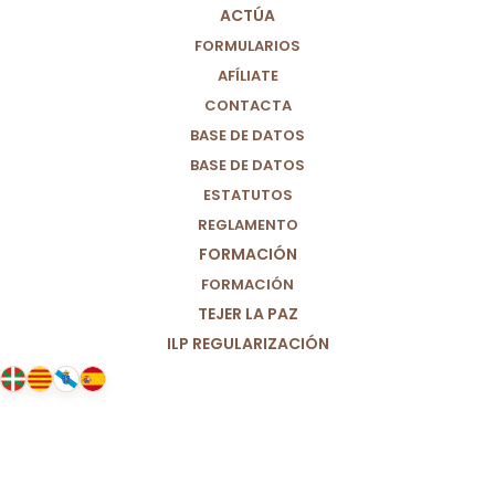
ACTÚA
FORMULARIOS
AFÍLIATE
CONTACTA
BASE DE DATOS
BASE DE DATOS
ESTATUTOS
REGLAMENTO
FORMACIÓN
FORMACIÓN
TEJER LA PAZ
ILP REGULARIZACIÓN
31/07/2026
Ceuta no es una excepción: es la
consecuencia de un modelo que
fracasa cada vez que se repite