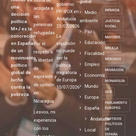
Justa de
global
gobierno
una
acogida a
INFANCIA
PP-VOX en
Medio
decisión
las
Andalucía.
ambiente
política.
JUSTICIA
personas
21/07/2026
SOCIAL
M+J es la
Paz
refugiadas
concreción
La
MAYORES
Educación
en España
expulsión
Por el
MELILLA
de un
no puede
respeto a
Fiscalidad
movimiento
ser la
MERCADO
la libertad
Empleo
político
política
de
MIGRACIÓN
global de
migratoria
Economía
expresión y
lucha
de Europa
MONARQUÍA
de opinión
Mundo
contra la
10/07/2026
ODS
en
pobreza.
Europa
Nicaragua
PARLAMENTO
España
EUROPEO
Lesvos, mi
Andalucia
PARTIDOS
experiencia
POLÍTICOS
con los
Local
DE
ESPAÑA