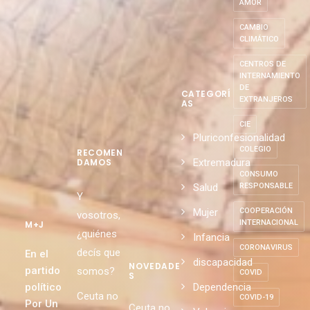
AMOR
CAMBIO
CLIMÁTICO
CENTROS DE
INTERNAMIENTO
DE
CATEGORÍ
EXTRANJEROS
AS
CIE
Pluriconfesionalidad
COLEGIO
RECOMEN
Extremadura
DAMOS
CONSUMO
Salud
RESPONSABLE
Y
Mujer
COOPERACIÓN
vosotros,
INTERNACIONAL
M+J
¿quiénes
Infancia
CORONAVIRUS
decís que
En el
discapacidad
NOVEDADE
partido
somos?
COVID
S
político
Dependencia
Ceuta no
COVID-19
Por Un
Ceuta no