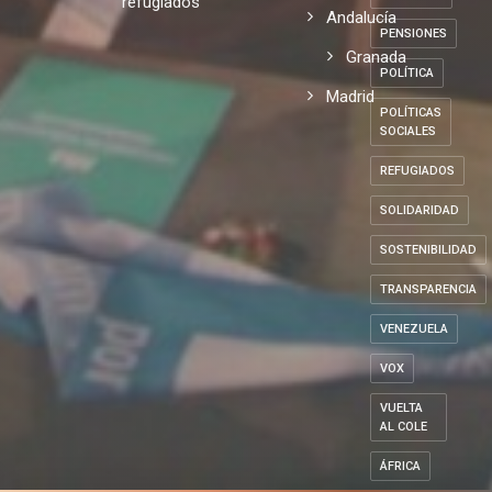
refugiados
Andalucía
PENSIONES
Granada
POLÍTICA
Madrid
POLÍTICAS
SOCIALES
REFUGIADOS
SOLIDARIDAD
SOSTENIBILIDAD
TRANSPARENCIA
VENEZUELA
VOX
VUELTA
AL COLE
ÁFRICA