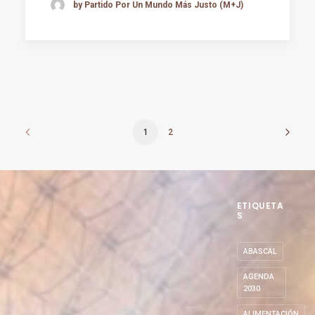
by Partido Por Un Mundo Más Justo (M+J)
1
2
ETIQUETA
S
ABASCAL
AGENDA
2030
ALIMENTACIÓN