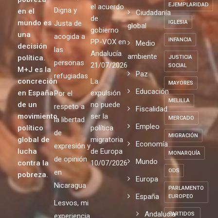
EJEMPLARIDAD
el acuerdo
Digna y
en el
Ciudadanía
de
mundo es
Justa de
IGLESIA
global
gobierno
una
acogida a
INFANCIA
PP-VOX en
Medio
decisión
las
Andalucía.
ambiente
política.
JUSTICIA
personas
21/07/2026
SOCIAL
M+J es la
Paz
refugiadas
concreción
La
MAYORES
Educación
en España
expulsión
Por el
MELILLA
de un
no puede
respeto a
Fiscalidad
movimiento
ser la
MERCADO
la libertad
Empleo
político
política
de
MIGRACIÓN
global de
migratoria
Economía
expresión y
lucha
de Europa
MONARQUÍA
de opinión
Mundo
contra la
10/07/2026
ODS
en
pobreza.
Europa
Nicaragua
PARLAMENTO
España
EUROPEO
Lesvos, mi
Andalucia
PARTIDOS
experiencia