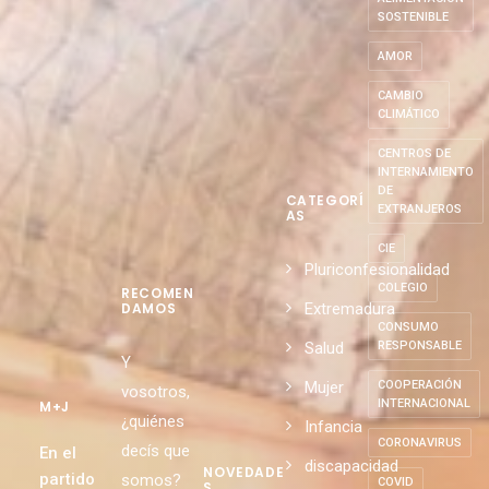
SOSTENIBLE
AMOR
CAMBIO
CLIMÁTICO
CENTROS DE
INTERNAMIENTO
DE
CATEGORÍ
EXTRANJEROS
AS
CIE
Pluriconfesionalidad
COLEGIO
RECOMEN
Extremadura
DAMOS
CONSUMO
Salud
RESPONSABLE
Y
Mujer
COOPERACIÓN
vosotros,
INTERNACIONAL
M+J
¿quiénes
Infancia
CORONAVIRUS
decís que
En el
discapacidad
NOVEDADE
partido
somos?
COVID
S