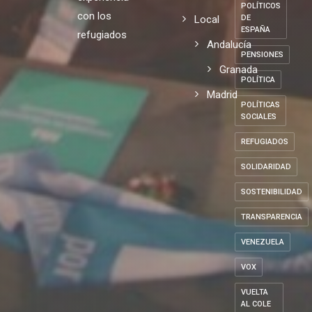
POLÍTICOS
con los
Local
DE
ESPAÑA
refugiados
Andalucía
PENSIONES
Granada
POLÍTICA
Madrid
POLÍTICAS
SOCIALES
REFUGIADOS
SOLIDARIDAD
SOSTENIBILIDAD
TRANSPARENCIA
VENEZUELA
VOX
VUELTA
AL COLE