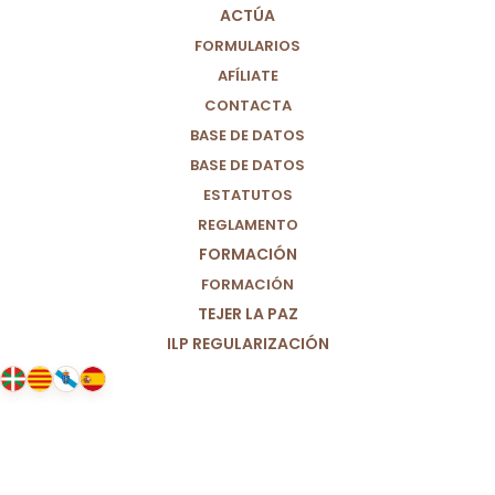
ACTÚA
FORMULARIOS
AFÍLIATE
CONTACTA
BASE DE DATOS
BASE DE DATOS
ESTATUTOS
REGLAMENTO
FORMACIÓN
FORMACIÓN
TEJER LA PAZ
ILP REGULARIZACIÓN
05/03/2026
El partido Por Un Mundo Más
Justo (M+J) reitera su posición
histórica: No a la guerra.