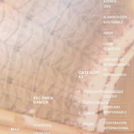
AGENDA
2030
ALIMENTACIÓN
SOSTENIBLE
AMOR
CAMBIO
CLIMÁTICO
CENTROS DE
INTERNAMIENTO
DE
CATEGORÍ
EXTRANJEROS
AS
CIE
Pluriconfesionalidad
COLEGIO
RECOMEN
Extremadura
DAMOS
CONSUMO
Salud
RESPONSABLE
Y
Mujer
COOPERACIÓN
vosotros,
INTERNACIONAL
M+J
¿quiénes