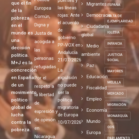
puentes y
que el fin
Migrantes
ESPAÑA
las líneas
Europea
de la
rojas: Ante
Democracia
Común,
FALTA DE
pobreza
EJEMPLARIDAD
el acuerdo
Digna y
en el
Ciudadanía
de
mundo es
Justa de
IGLESIA
global
gobierno
una
acogida a
INFANCIA
PP-VOX en
Medio
decisión
las
Andalucía.
ambiente
política.
JUSTICIA
personas
21/07/2026
SOCIAL
M+J es la
Paz
refugiadas
concreción
La
MAYORES
Educación
en España
expulsión
Por el
MELILLA
de un
no puede
respeto a
Fiscalidad
movimiento
ser la
MERCADO
la libertad
Empleo
político
política
de
MIGRACIÓN
global de
migratoria
Economía
expresión y
lucha
de Europa
MONARQUÍA
de opinión
Mundo
contra la
10/07/2026
ODS
en
pobreza.
Europa
Nicaragua
PARLAMENTO