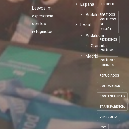
España
EUROPEO
Lesvos, mi
Andalucia
PARTIDOS
experiencia
POLÍTICOS
con los
Local
DE
ESPAÑA
refugiados
Andalucía
PENSIONES
Granada
POLÍTICA
Madrid
POLÍTICAS
SOCIALES
REFUGIADOS
SOLIDARIDAD
SOSTENIBILIDAD
TRANSPARENCIA
VENEZUELA
VOX