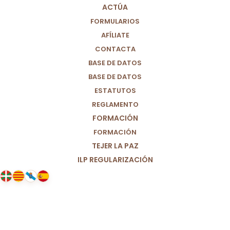
ACTÚA
FORMULARIOS
AFÍLIATE
CONTACTA
BASE DE DATOS
BASE DE DATOS
ESTATUTOS
REGLAMENTO
FORMACIÓN
FORMACIÓN
TEJER LA PAZ
ILP REGULARIZACIÓN
12/06/2025
Comunicado del equipo de trabajo
de infancia por el día del “trabajo
infantil”