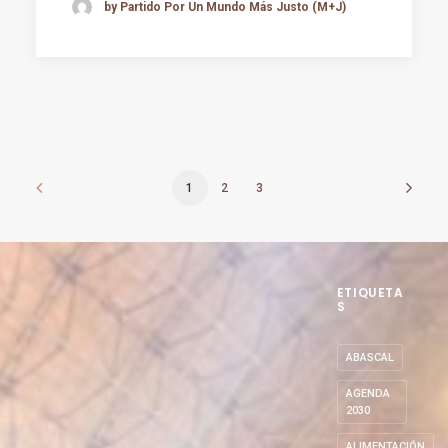
by Partido Por Un Mundo Más Justo (M+J)
1
2
3
ETIQUETA
S
ABASCAL
AGENDA
2030
ALIMENTACIÓN