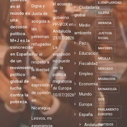
EJEMPLARIDAD
el acuerdo
Digna y
en el
Ciudadanía
de
mundo es
Justa de
IGLESIA
global
gobierno
una
acogida a
INFANCIA
PP-VOX en
Medio
decisión
las
Andalucía.
ambiente
política.
JUSTICIA
personas
21/07/2026
SOCIAL
M+J es la
Paz
refugiadas
concreción
La
MAYORES
Educación
en España
expulsión
Por el
MELILLA
de un
no puede
respeto a
Fiscalidad
movimiento
ser la
MERCADO
la libertad
Empleo
político
política
de
MIGRACIÓN
global de
migratoria
Economía
expresión y
lucha
de Europa
MONARQUÍA
de opinión
Mundo
contra la
10/07/2026
ODS
en
pobreza.
Europa
Nicaragua
PARLAMENTO
España
EUROPEO
Lesvos, mi
Andalucia
PARTIDOS
experiencia