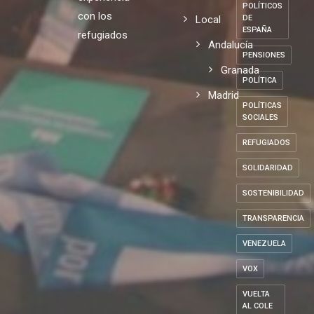
POLÍTICOS
con los
Local
DE
ESPAÑA
refugiados
Andalucía
PENSIONES
Granada
POLÍTICA
Madrid
POLÍTICAS
SOCIALES
REFUGIADOS
SOLIDARIDAD
SOSTENIBILIDAD
TRANSPARENCIA
VENEZUELA
VOX
VUELTA
AL COLE