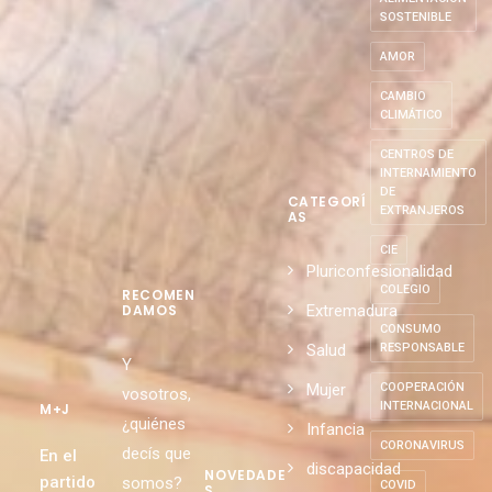
SOSTENIBLE
AMOR
CAMBIO
CLIMÁTICO
CENTROS DE
INTERNAMIENTO
DE
CATEGORÍ
EXTRANJEROS
AS
CIE
Pluriconfesionalidad
COLEGIO
RECOMEN
Extremadura
DAMOS
CONSUMO
Salud
RESPONSABLE
Y
Mujer
COOPERACIÓN
vosotros,
INTERNACIONAL
M+J
¿quiénes
Infancia
CORONAVIRUS
decís que
En el
discapacidad
NOVEDADE
partido
somos?
COVID
S