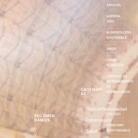
ABASCAL
AGENDA
2030
ALIMENTACIÓN
SOSTENIBLE
AMOR
CAMBIO
CLIMÁTICO
CENTROS DE
INTERNAMIENTO
DE
CATEGORÍ
EXTRANJEROS
AS
CIE
Pluriconfesionalidad
COLEGIO
RECOMEN
Extremadura
DAMOS
CONSUMO
Salud
RESPONSABLE
Y