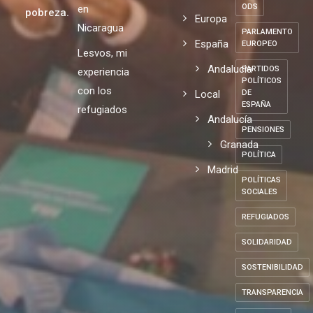
ODS
en
pobreza.
Europa
Nicaragua
PARLAMENTO
España
EUROPEO
Lesvos, mi
Andalucia
PARTIDOS
experiencia
POLÍTICOS
con los
Local
DE
ESPAÑA
refugiados
Andalucía
PENSIONES
Granada
POLÍTICA
Madrid
POLÍTICAS
SOCIALES
REFUGIADOS
SOLIDARIDAD
SOSTENIBILIDAD
TRANSPARENCIA