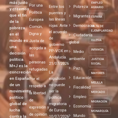
más justo
EMPLEO
Por una
Entre los
Pobreza
AGRARIO
y creemos
Política
puentes y
que el fin
Migrantes
ESPAÑA
las líneas
Europea
de la
rojas: Ante
Democracia
Común,
FALTA DE
pobreza
EJEMPLARIDAD
el acuerdo
Digna y
en el
Ciudadanía
de
mundo es
Justa de
IGLESIA
global
gobierno
una
acogida a
INFANCIA
PP-VOX en
Medio
decisión
las
Andalucía.
ambiente
política.
JUSTICIA
personas
21/07/2026
SOCIAL
M+J es la
Paz
refugiadas
concreción
La
MAYORES
Educación
en España
expulsión
Por el
MELILLA
de un
no puede
respeto a
Fiscalidad
movimiento
ser la
MERCADO
la libertad
Empleo
político
política
de
MIGRACIÓN
global de
migratoria
Economía
expresión y
lucha
de Europa
MONARQUÍA
de opinión
Mundo
contra la
10/07/2026