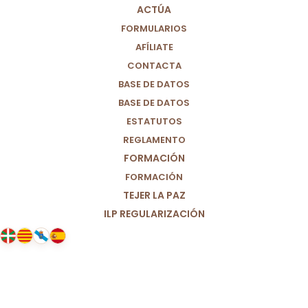
ACTÚA
FORMULARIOS
AFÍLIATE
CONTACTA
BASE DE DATOS
BASE DE DATOS
ESTATUTOS
REGLAMENTO
FORMACIÓN
FORMACIÓN
TEJER LA PAZ
ILP REGULARIZACIÓN
24/09/2020
Madrid y La Rioja deberían
estudiar seriamente la opción de
un confinamiento general el 25-9-