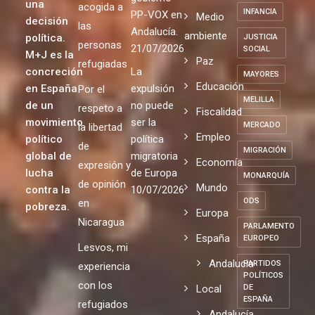
pobreza
EJEMPLARIDAD
el acuerdo
Digna y
en el
Ciudadanía
de
mundo es
Justa de
IGLESIA
global
gobierno
una
acogida a
INFANCIA
PP-VOX en
Medio
decisión
las
Andalucía.
ambiente
política.
JUSTICIA
personas
21/07/2026
SOCIAL
M+J es la
Paz
refugiadas
concreción
La
MAYORES
Educación
en España
expulsión
Por el
MELILLA
de un
no puede
respeto a
Fiscalidad
movimiento
ser la
MERCADO
la libertad
Empleo
político
política
de
MIGRACIÓN
global de
migratoria
Economía
expresión y
lucha
de Europa
MONARQUÍA
de opinión
Mundo
contra la
10/07/2026
ODS
en
pobreza.
Europa
Nicaragua
PARLAMENTO
España
EUROPEO
Lesvos, mi
Andalucia
PARTIDOS
experiencia