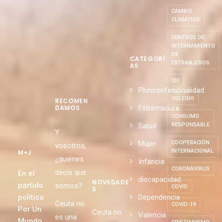
ALIMENTACIÓN
SOSTENIBLE
AMOR
CAMBIO
CLIMÁTICO
CENTROS DE
INTERNAMIENTO
DE
CATEGORÍ
EXTRANJEROS
AS
CIE
Pluriconfesionalidad
COLEGIO
RECOMEN
Extremadura
DAMOS
CONSUMO
Salud
RESPONSABLE
Y
Mujer
COOPERACIÓN
vosotros,
INTERNACIONAL
M+J
¿quiénes
Infancia
CORONAVIRUS
decís que
En el
discapacidad
NOVEDADE
partido
somos?
COVID