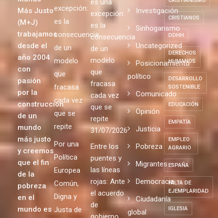
S
político
Dependencia
Ceuta no
COVID-19
Por Un
Ceuta no
Valencia
es una
Mundo
CRISTIANISMO
es una
excepción:
Más Justo
Investigación
excepción:
CRISTIANOS
es la
(M+J)
es la
Sinhogarismo
trabajamos
consecuencia
DDHH
consecuencia
desde el
Uncategorized
de un
de un
DERECHOS
año 2004
modelo
modelo
HUMANOS
Posicionamiento
con
que
que
político
DESARROLLO
pasión
fracasa
fracasa
SOSTENIBLE
por la
Comunicado
cada vez
cada vez
construcción
EDUCACIÓN
que se
Opinión
que se
de un
repite
EMPATÍA
repite
mundo
Justicia
31/07/2026
más justo
EMPLEO
Por una
Entre los
Pobreza
AGRARIO
y creemos
Política
puentes y
que el fin
Migrantes
ESPAÑA
las líneas
Europea
de la
rojas: Ante
Democracia
Común,
FALTA DE