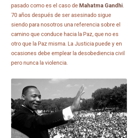
pasado como es el caso de
Mahatma Gandhi
.
70 años después de ser asesinado sigue
siendo para nosotros una referencia sobre el
camino que conduce hacia la Paz, que no es
otro que la Paz misma. La Justicia puede y en
ocasiones debe emplear la desobediencia civil
pero nunca la violencia.