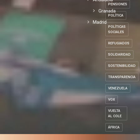
POLÍTICOS
con los
Local
DE
ESPAÑA
refugiados
Andalucía
PENSIONES
Granada
POLÍTICA
Madrid
POLÍTICAS
SOCIALES
REFUGIADOS
SOLIDARIDAD
SOSTENIBILIDAD
TRANSPARENCIA
VENEZUELA
VOX
VUELTA
AL COLE