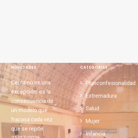
NOVEDADES
CATEGORÍAS
Ceuta no es una
Pluriconfesionalidad
excepción: es la
Extremadura
consecuencia de
Salud
un modelo que
fracasa cada vez
Mujer
que se repite
Infancia
31/07/2026