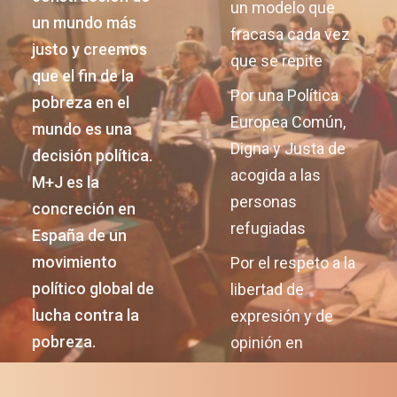
un modelo que
un mundo más
fracasa cada vez
justo y creemos
que se repite
que el fin de la
Por una Política
pobreza en el
Europea Común,
mundo es una
Digna y Justa de
decisión política.
acogida a las
M+J es la
personas
concreción en
refugiadas
España de un
movimiento
Por el respeto a la
político global de
libertad de
lucha contra la
expresión y de
pobreza.
opinión en
Nicaragua