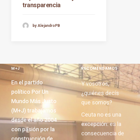
transparencia
by AlejandroPB
M+J
RECOMENDAMOS
En el partido
Y vosotros,
político Por Un
¿quiénes decís
Mundo Más Justo
que somos?
(M+J) trabajamos
Ceuta no es una
desde el año 2004
excepción: es la
con pasión por la
consecuencia de
construcción de