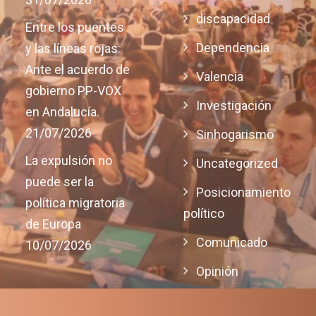
discapacidad
Entre los puentes
Dependencia
y las líneas rojas:
Ante el acuerdo de
Valencia
gobierno PP-VOX
Investigación
en Andalucía.
21/07/2026
Sinhogarismo
La expulsión no
Uncategorized
puede ser la
Posicionamiento
política migratoria
político
de Europa
Comunicado
10/07/2026
Opinión
Justicia