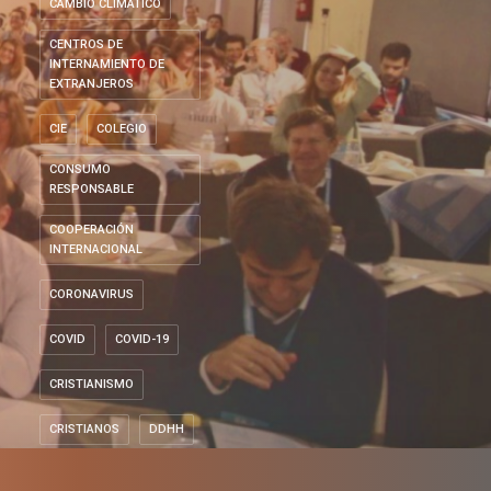
CAMBIO CLIMÁTICO
CENTROS DE
INTERNAMIENTO DE
EXTRANJEROS
CIE
COLEGIO
CONSUMO
RESPONSABLE
COOPERACIÓN
INTERNACIONAL
CORONAVIRUS
COVID
COVID-19
CRISTIANISMO
CRISTIANOS
DDHH
DERECHOS HUMANOS