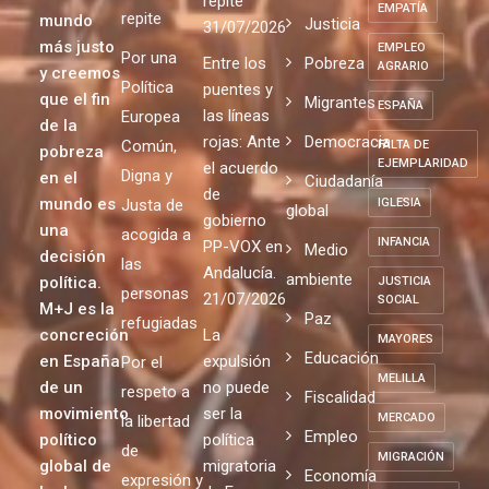
repite
EMPATÍA
repite
mundo
Justicia
31/07/2026
más justo
EMPLEO
Por una
Entre los
Pobreza
AGRARIO
y creemos
Política
puentes y
que el fin
Migrantes
ESPAÑA
las líneas
Europea
de la
rojas: Ante
Democracia
Común,
FALTA DE
pobreza
EJEMPLARIDAD
el acuerdo
Digna y
en el
Ciudadanía
de
mundo es
Justa de
IGLESIA
global
gobierno
una
acogida a
INFANCIA
PP-VOX en
Medio
decisión
las
Andalucía.
ambiente
política.
JUSTICIA
personas
21/07/2026
SOCIAL
M+J es la
Paz
refugiadas
concreción
La
MAYORES
Educación
en España
expulsión
Por el
MELILLA
de un
no puede
respeto a
Fiscalidad
movimiento
ser la
MERCADO
la libertad
Empleo
político
política
de
MIGRACIÓN
global de
migratoria
Economía
expresión y