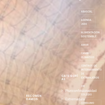
ABASCAL
AGENDA
2030
ALIMENTACIÓN
SOSTENIBLE
AMOR
CAMBIO
CLIMÁTICO
CENTROS DE
INTERNAMIENTO
DE
CATEGORÍ
EXTRANJEROS
AS
CIE
Pluriconfesionalidad
COLEGIO
RECOMEN
Extremadura
DAMOS
CONSUMO