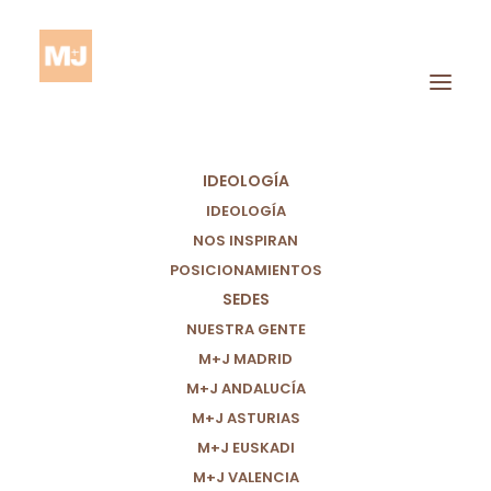
IDEOLOGÍA
IDEOLOGÍA
NOS INSPIRAN
Partido político Por Un
POSICIONAMIENTOS
SEDES
Mundo Más Justo
NUESTRA GENTE
M+J MADRID
M+J ANDALUCÍA
Somos el partido de la Iniciativa
M+J ASTURIAS
Legislativa Popular para una
M+J EUSKADI
Regularización Extraordinaria de
M+J VALENCIA