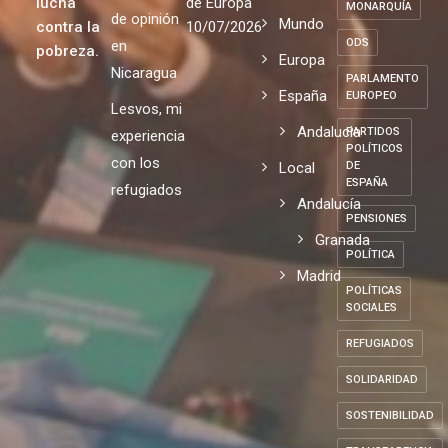
lucha
de Europa
MONARQUÍA
de opinión
Mundo
contra la
10/07/2026
ODS
en
pobreza.
Europa
Nicaragua
PARLAMENTO
España
EUROPEO
Lesvos, mi
Andalucia
PARTIDOS
experiencia
POLÍTICOS
con los
Local
DE
ESPAÑA
refugiados
Andalucía
PENSIONES
Granada
POLÍTICA
Madrid
POLÍTICAS
SOCIALES
REFUGIADOS
SOLIDARIDAD
SOSTENIBILIDAD