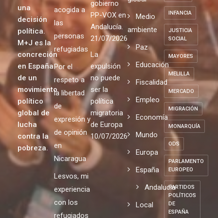
gobierno
una
acogida a
INFANCIA
PP-VOX en
Medio
decisión
las
Andalucía.
ambiente
política.
JUSTICIA
personas
21/07/2026
SOCIAL
M+J es la
Paz
refugiadas
concreción
La
MAYORES
Educación
en España
expulsión
Por el
MELILLA
de un
no puede
respeto a
Fiscalidad
movimiento
ser la
MERCADO
la libertad
Empleo
político
política
de
MIGRACIÓN
global de
migratoria
Economía
expresión y
lucha
de Europa
MONARQUÍA
de opinión
Mundo
contra la
10/07/2026
ODS
en
pobreza.
Europa
Nicaragua
PARLAMENTO
España
EUROPEO
Lesvos, mi
Andalucia
PARTIDOS
experiencia
POLÍTICOS
con los
Local
DE
ESPAÑA
refugiados