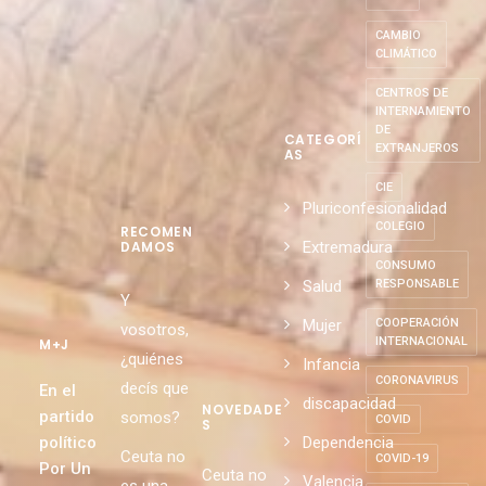
CAMBIO
CLIMÁTICO
CENTROS DE
INTERNAMIENTO
DE
CATEGORÍ
EXTRANJEROS
AS
CIE
Pluriconfesionalidad
COLEGIO
RECOMEN
Extremadura
DAMOS
CONSUMO
Salud
RESPONSABLE
Y
Mujer
COOPERACIÓN
vosotros,
INTERNACIONAL
M+J
¿quiénes
Infancia
CORONAVIRUS
decís que
En el
discapacidad
NOVEDADE
partido
somos?
COVID
S
político
Dependencia
Ceuta no
COVID-19
Por Un
Ceuta no
Valencia