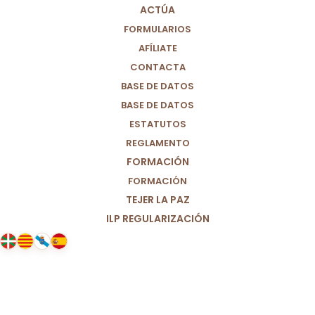
ACTÚA
FORMULARIOS
AFÍLIATE
CONTACTA
BASE DE DATOS
BASE DE DATOS
ESTATUTOS
REGLAMENTO
FORMACIÓN
FORMACIÓN
TEJER LA PAZ
ILP REGULARIZACIÓN
06/08/2020
Valoración de 4 meses de gestión
migratoria del gobierno: Hipócrita
y falta de humanidad.