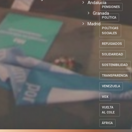
Andalucía
PENSIONES
Granada
POLÍTICA
Madrid
POLÍTICAS
SOCIALES
REFUGIADOS
SOLIDARIDAD
SOSTENIBILIDAD
TRANSPARENCIA
VENEZUELA
VOX
VUELTA
AL COLE
ÁFRICA