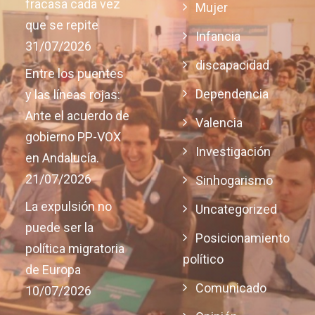
fracasa cada vez
Mujer
que se repite
Infancia
31/07/2026
discapacidad
Entre los puentes
Dependencia
y las líneas rojas:
Ante el acuerdo de
Valencia
gobierno PP-VOX
Investigación
en Andalucía.
21/07/2026
Sinhogarismo
La expulsión no
Uncategorized
puede ser la
Posicionamiento
política migratoria
político
de Europa
Comunicado
10/07/2026