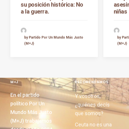
su posición histórica: No
asesi
a la guerra.
niñas
by Partido Por Un Mundo Más Justo
by Par
(M+J)
(M+J)
M+J
RECOMENDAMOS
En el partido
Y vosotros,
político Por Un
¿quiénes decís
Mundo Más Justo
que somos?
(M+J) trabajamos
Ceuta no es una