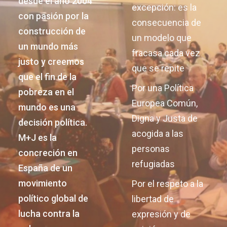
desde el año 2004
excepción: es la
con pasión por la
consecuencia de
construcción de
un modelo que
un mundo más
fracasa cada vez
justo y creemos
que se repite
que el fin de la
Por una Política
pobreza en el
Europea Común,
mundo es una
Digna y Justa de
decisión política.
acogida a las
M+J es la
personas
concreción en
refugiadas
España de un
movimiento
Por el respeto a la
político global de
libertad de
lucha contra la
expresión y de