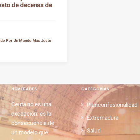
nato de decenas de
tido Por Un Mundo Más Justo
NOVEDADES
CATEGORÍAS
Ceuta no es una
Pluriconfesionalidad
excepción: es la
Extremadura
consecuencia de
Salud
un modelo que