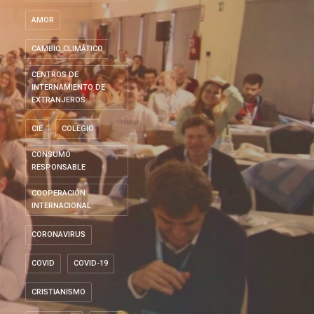
AMOR
CAMBIO CLIMÁTICO
CENTROS DE
INTERNAMIENTO DE
EXTRANJEROS
CIE
COLEGIO
CONSUMO
RESPONSABLE
COOPERACIÓN
INTERNACIONAL
CORONAVIRUS
COVID
COVID-19
CRISTIANISMO