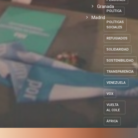
Granada
POLÍTICA
Madrid
POLÍTICAS
SOCIALES
REFUGIADOS
SOLIDARIDAD
SOSTENIBILIDAD
TRANSPARENCIA
VENEZUELA
VOX
VUELTA
AL COLE
ÁFRICA