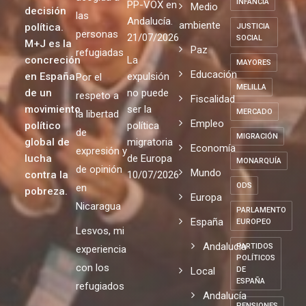
INFANCIA
PP-VOX en
Medio
decisión
las
Andalucía.
ambiente
política.
JUSTICIA
personas
21/07/2026
SOCIAL
M+J es la
Paz
refugiadas
concreción
La
MAYORES
Educación
en España
expulsión
Por el
MELILLA
de un
no puede
respeto a
Fiscalidad
movimiento
ser la
MERCADO
la libertad
Empleo
político
política
de
MIGRACIÓN
global de
migratoria
Economía
expresión y
lucha
de Europa
MONARQUÍA
de opinión
Mundo
contra la
10/07/2026
ODS
en
pobreza.
Europa
Nicaragua
PARLAMENTO
España
EUROPEO
Lesvos, mi
Andalucia
PARTIDOS
experiencia
POLÍTICOS
con los
Local
DE
ESPAÑA
refugiados
Andalucía
PENSIONES