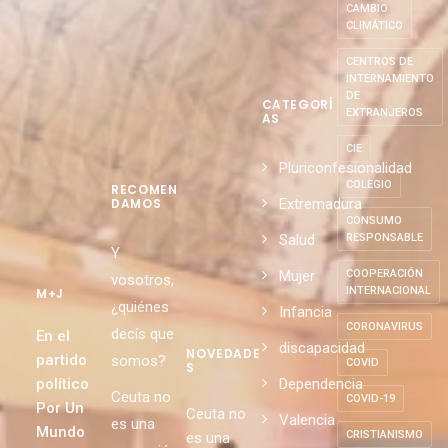
CAMBIO
CLIMÁTICO
CENTROS DE
INTERNAMIENTO
DE
CATEGORÍ
EXTRANJEROS
AS
CIE
Pluriconfesionalidad
COLEGIO
RECOMEN
Extremadura
DAMOS
CONSUMO
Salud
RESPONSABLE
Y
Mujer
COOPERACIÓN
vosotros,
INTERNACIONAL
M+J
¿quiénes
Infancia
CORONAVIRUS
decís que
En el
discapacidad
NOVEDADE
partido
somos?
COVID
S
político
Dependencia
Ceuta no
COVID-19
Por Un
Ceuta no
Valencia
es una
Mundo
CRISTIANISMO
es una