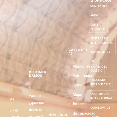
ALIMENTACIÓN
SOSTENIBLE
AMOR
CAMBIO
CLIMÁTICO
CENTROS DE
INTERNAMIENTO
DE
CATEGORÍ
EXTRANJEROS
AS
CIE
Pluriconfesionalidad
COLEGIO
RECOMEN
Extremadura
DAMOS
CONSUMO
Salud
RESPONSABLE
Y
Mujer
COOPERACIÓN
vosotros,
INTERNACIONAL
M+J
¿quiénes
Infancia
CORONAVIRUS
decís que
En el
discapacidad
NOVEDADE
partido
somos?