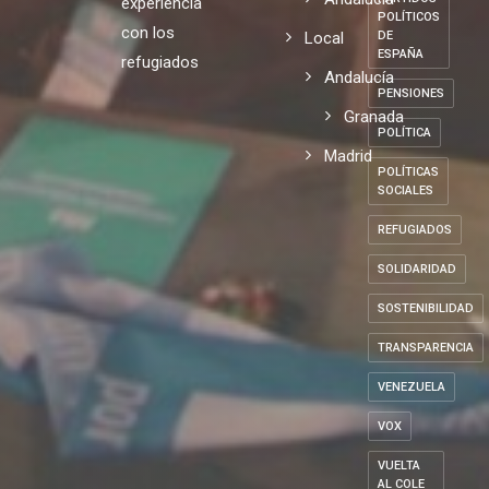
experiencia
POLÍTICOS
con los
Local
DE
ESPAÑA
refugiados
Andalucía
PENSIONES
Granada
POLÍTICA
Madrid
POLÍTICAS
SOCIALES
REFUGIADOS
SOLIDARIDAD
SOSTENIBILIDAD
TRANSPARENCIA
VENEZUELA
VOX
VUELTA
AL COLE