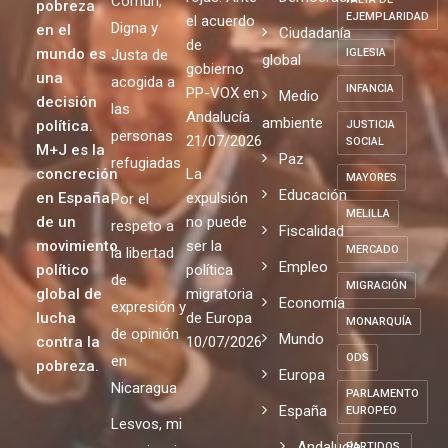
Común,
pobreza
EJEMPLARIDAD
el acuerdo
Digna y
en el
Ciudadanía
de
mundo es
Justa de
IGLESIA
global
gobierno
una
acogida a
INFANCIA
PP-VOX en
Medio
decisión
las
Andalucía.
ambiente
política.
JUSTICIA
personas
21/07/2026
SOCIAL
M+J es la
Paz
refugiadas
concreción
La
MAYORES
Educación
en España
expulsión
Por el
MELILLA
de un
no puede
respeto a
Fiscalidad
movimiento
ser la
MERCADO
la libertad
Empleo
político
política
de
MIGRACIÓN
global de
migratoria
Economía
expresión y
lucha
de Europa
MONARQUÍA
de opinión
Mundo
contra la
10/07/2026
ODS
en
pobreza.
Europa
Nicaragua
PARLAMENTO
España
EUROPEO
Lesvos, mi
Andalucia
PARTIDOS