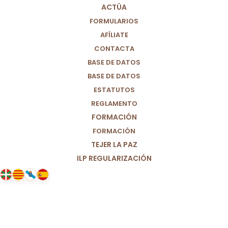
ACTÚA
FORMULARIOS
AFÍLIATE
CONTACTA
BASE DE DATOS
BASE DE DATOS
ESTATUTOS
REGLAMENTO
FORMACIÓN
FORMACIÓN
TEJER LA PAZ
ILP REGULARIZACIÓN
05/03/2026
El partido Por Un Mundo Más
Justo (M+J) reitera su posición
histórica: No a la guerra.