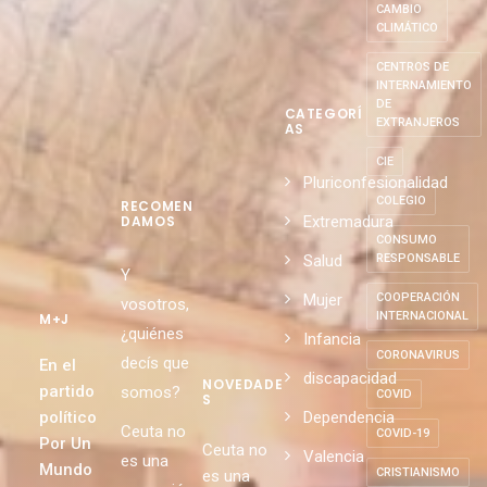
CAMBIO
CLIMÁTICO
CENTROS DE
INTERNAMIENTO
DE
CATEGORÍ
EXTRANJEROS
AS
CIE
Pluriconfesionalidad
COLEGIO
RECOMEN
Extremadura
DAMOS
CONSUMO
Salud
RESPONSABLE
Y
Mujer
COOPERACIÓN
vosotros,
INTERNACIONAL
M+J
¿quiénes
Infancia
CORONAVIRUS
decís que
En el
discapacidad
NOVEDADE
partido
somos?
COVID
S
político
Dependencia
Ceuta no
COVID-19
Por Un
Ceuta no
Valencia
es una
Mundo
CRISTIANISMO
es una