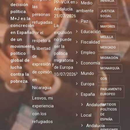
INFANCIA
PP-VOX en
Medio
decisión
las
Andalucía.
ambiente
política.
JUSTICIA
personas
21/07/2026
SOCIAL
M+J es la
Paz
refugiadas
concreción
La
MAYORES
Educación
en España
expulsión
Por el
MELILLA
de un
no puede
respeto a
Fiscalidad
movimiento
ser la
MERCADO
la libertad
Empleo
político
política
de
MIGRACIÓN
global de
migratoria
Economía
expresión y
lucha
de Europa
MONARQUÍA
de opinión
Mundo
contra la
10/07/2026
ODS
en
pobreza.
Europa
Nicaragua
PARLAMENTO
España
EUROPEO
Lesvos, mi
Andalucia
PARTIDOS
experiencia
POLÍTICOS
con los
Local
DE
ESPAÑA
refugiados
Andalucía
PENSIONES