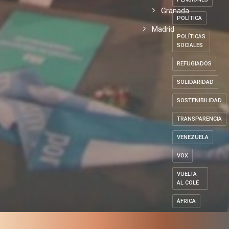
Granada
POLÍTICA
Madrid
POLÍTICAS
SOCIALES
REFUGIADOS
SOLIDARIDAD
SOSTENIBILIDAD
TRANSPARENCIA
VENEZUELA
VOX
VUELTA
AL COLE
ÁFRICA