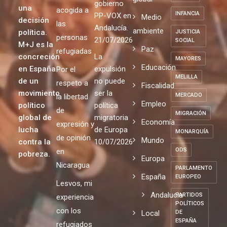
gobierno
una
acogida a
INFANCIA
PP-VOX en
Medio
decisión
las
Andalucía.
ambiente
política.
JUSTICIA
personas
21/07/2026
SOCIAL
M+J es la
Paz
refugiadas
concreción
La
MAYORES
Educación
en España
expulsión
Por el
MELILLA
de un
no puede
respeto a
Fiscalidad
movimiento
ser la
MERCADO
la libertad
Empleo
político
política
de
MIGRACIÓN
global de
migratoria
Economía
expresión y
lucha
de Europa
MONARQUÍA
de opinión
Mundo
contra la
10/07/2026
ODS
en
pobreza.
Europa
Nicaragua
PARLAMENTO
España
EUROPEO
Lesvos, mi
Andalucia
PARTIDOS
experiencia
POLÍTICOS
con los
Local
DE
ESPAÑA
refugiados