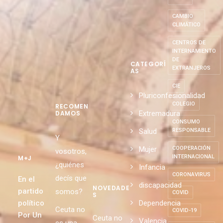
CAMBIO
CLIMÁTICO
CENTROS DE
INTERNAMIENTO
DE
CATEGORÍ
EXTRANJEROS
AS
CIE
Pluriconfesionalidad
COLEGIO
RECOMEN
Extremadura
DAMOS
CONSUMO
Salud
RESPONSABLE
Y
Mujer
COOPERACIÓN
vosotros,
INTERNACIONAL
M+J
¿quiénes
Infancia
CORONAVIRUS
decís que
En el
discapacidad
NOVEDADE
partido
somos?
COVID
S
político
Dependencia
Ceuta no
COVID-19
Por Un
Ceuta no
Valencia