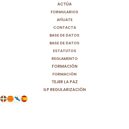
ACTÚA
FORMULARIOS
AFÍLIATE
CONTACTA
BASE DE DATOS
BASE DE DATOS
ESTATUTOS
REGLAMENTO
FORMACIÓN
FORMACIÓN
TEJER LA PAZ
ILP REGULARIZACIÓN
17/06/2021
Diez años de aprendizaje: ¿qué
nos dejó y se llevó el 15 M?; Una
mirada desde M+J