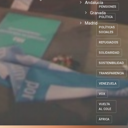
Andalucía
PENSIONES
Granada
POLÍTICA
Madrid
POLÍTICAS
SOCIALES
REFUGIADOS
SOLIDARIDAD
SOSTENIBILIDAD
TRANSPARENCIA
VENEZUELA
VOX
VUELTA
AL COLE
ÁFRICA