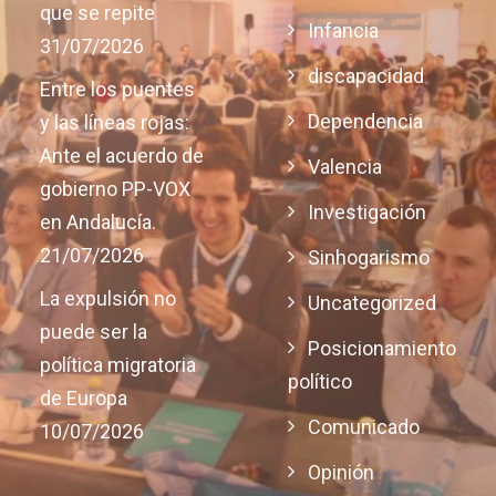
que se repite
Infancia
31/07/2026
discapacidad
Entre los puentes
Dependencia
y las líneas rojas:
Ante el acuerdo de
Valencia
gobierno PP-VOX
Investigación
en Andalucía.
21/07/2026
Sinhogarismo
La expulsión no
Uncategorized
puede ser la
Posicionamiento
política migratoria
político
de Europa
Comunicado
10/07/2026
Opinión