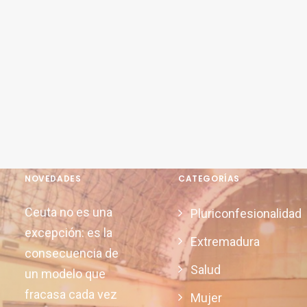
NOVEDADES
CATEGORÍAS
Ceuta no es una
Pluriconfesionalidad
excepción: es la
Extremadura
consecuencia de
Salud
un modelo que
fracasa cada vez
Mujer