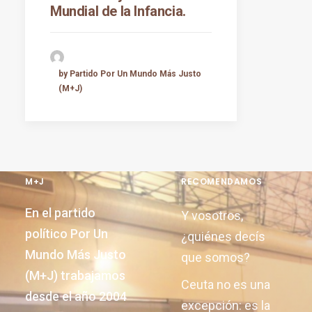
Mundial de la Infancia.
by Partido Por Un Mundo Más Justo
(M+J)
M+J
RECOMENDAMOS
En el partido
Y vosotros,
político Por Un
¿quiénes decís
Mundo Más Justo
que somos?
(M+J) trabajamos
Ceuta no es una
desde el año 2004
excepción: es la