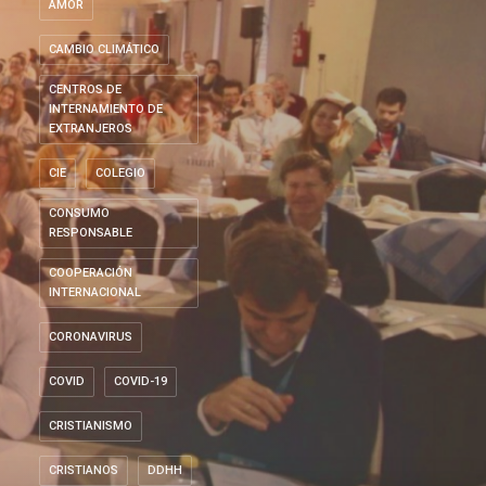
AMOR
CAMBIO CLIMÁTICO
CENTROS DE
INTERNAMIENTO DE
EXTRANJEROS
CIE
COLEGIO
CONSUMO
RESPONSABLE
COOPERACIÓN
INTERNACIONAL
CORONAVIRUS
COVID
COVID-19
CRISTIANISMO
CRISTIANOS
DDHH