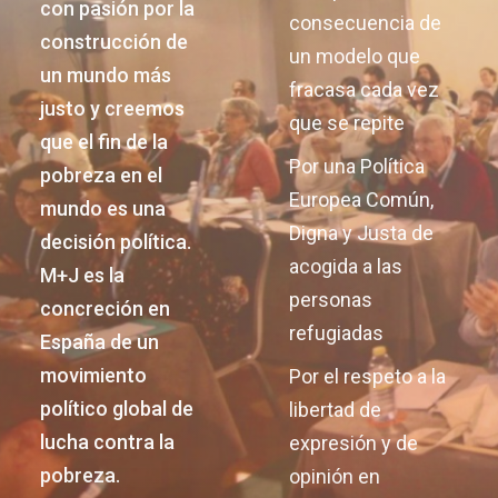
con pasión por la
consecuencia de
construcción de
un modelo que
un mundo más
fracasa cada vez
justo y creemos
que se repite
que el fin de la
Por una Política
pobreza en el
Europea Común,
mundo es una
Digna y Justa de
decisión política.
acogida a las
M+J es la
personas
concreción en
refugiadas
España de un
movimiento
Por el respeto a la
político global de
libertad de
lucha contra la
expresión y de
pobreza.
opinión en