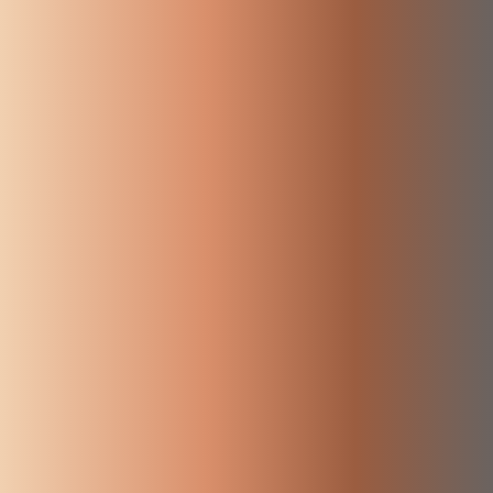
ambiente
política.
JUSTICIA
personas
21/07/2026
SOCIAL
M+J es la
Paz
refugiadas
concreción
La
MAYORES
Educación
en España
expulsión
Por el
MELILLA
de un
no puede
respeto a
Fiscalidad
movimiento
ser la
MERCADO
la libertad
Empleo
político
política
de
MIGRACIÓN
global de
migratoria
Economía
expresión y
lucha
de Europa
MONARQUÍA
de opinión
Mundo
contra la
10/07/2026
ODS
en
pobreza.
Europa
Nicaragua
PARLAMENTO
España
EUROPEO
Lesvos, mi
Andalucia
PARTIDOS
experiencia
POLÍTICOS
con los
Local
DE
ESPAÑA
refugiados
Andalucía
PENSIONES
Granada