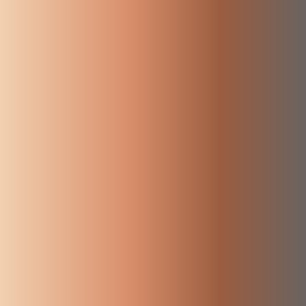
CENTROS DE
INTERNAMIENTO
DE
CATEGORÍ
EXTRANJEROS
AS
CIE
Pluriconfesionalidad
COLEGIO
RECOMEN
Extremadura
DAMOS
CONSUMO
Salud
RESPONSABLE
Y
Mujer
COOPERACIÓN
vosotros,
INTERNACIONAL
M+J
¿quiénes
Infancia
CORONAVIRUS
decís que
En el
discapacidad
NOVEDADE
partido
somos?
COVID
S
político
Dependencia
Ceuta no
COVID-19
Por Un
Ceuta no
Valencia
es una
Mundo
CRISTIANISMO
es una
excepción:
Más Justo
Investigación
excepción:
CRISTIANOS
es la
(M+J)