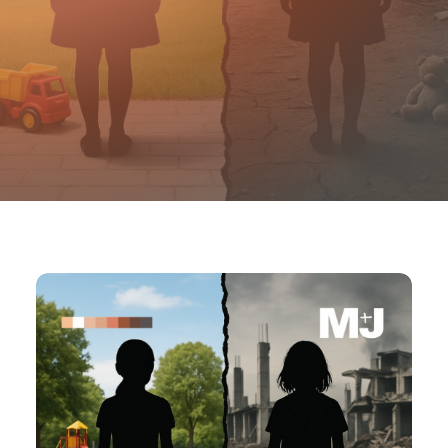
ACTÚA
19/11/2025
|
IN
POSICIONAMIENTO POLÍTICO
|
BY
PARTIDO
FORMULARIOS
POR UN MUNDO MÁS JUSTO (M+J)
AFÍLIATE
CONTACTA
BASE DE DATOS
BASE DE DATOS
ESTATUTOS
REGLAMENTO
FORMACIÓN
FORMACIÓN
TEJER LA PAZ
ILP REGULARIZACIÓN