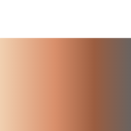
ETIQUETA
S
ABASCAL
AGENDA
2030
ALIMENTACIÓN
SOSTENIBLE
AMOR
CAMBIO
CLIMÁTICO