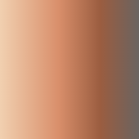
POLÍTICA
Madrid
POLÍTICAS
SOCIALES
REFUGIADOS
SOLIDARIDAD
SOSTENIBILIDAD
TRANSPARENCIA
VENEZUELA
VOX
VUELTA
AL COLE
ÁFRICA