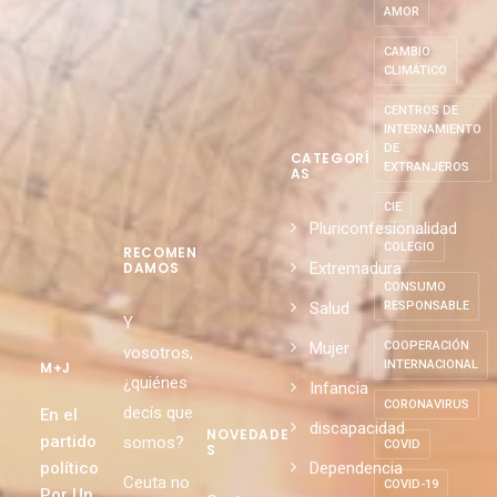
AMOR
CAMBIO
CLIMÁTICO
CENTROS DE
INTERNAMIENTO
DE
CATEGORÍ
EXTRANJEROS
AS
CIE
Pluriconfesionalidad
COLEGIO
RECOMEN
Extremadura
DAMOS
CONSUMO
Salud
RESPONSABLE
Y
Mujer
COOPERACIÓN
vosotros,
INTERNACIONAL
M+J
¿quiénes
Infancia
CORONAVIRUS
decís que
En el
discapacidad
NOVEDADE
partido
somos?
COVID
S
político
Dependencia
Ceuta no
COVID-19
Por Un