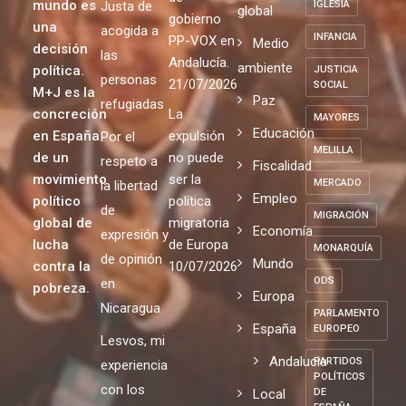
mundo es
Justa de
IGLESIA
global
gobierno
una
acogida a
INFANCIA
PP-VOX en
Medio
decisión
las
Andalucía.
ambiente
política.
JUSTICIA
personas
21/07/2026
SOCIAL
M+J es la
Paz
refugiadas
concreción
La
MAYORES
Educación
en España
expulsión
Por el
MELILLA
de un
no puede
respeto a
Fiscalidad
movimiento
ser la
MERCADO
la libertad
Empleo
político
política
de
MIGRACIÓN
global de
migratoria
Economía
expresión y
lucha
de Europa
MONARQUÍA
de opinión
Mundo
contra la
10/07/2026
ODS
en
pobreza.
Europa
Nicaragua
PARLAMENTO
España
EUROPEO
Lesvos, mi
Andalucia
PARTIDOS
experiencia
POLÍTICOS
con los
Local
DE