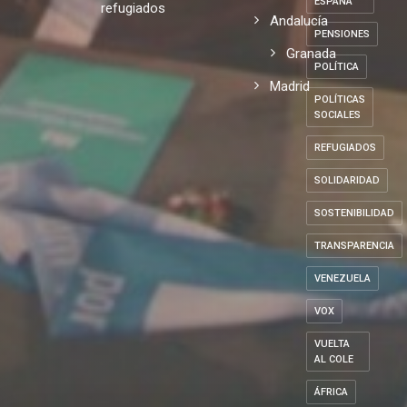
ESPAÑA
refugiados
Andalucía
PENSIONES
Granada
POLÍTICA
Madrid
POLÍTICAS
SOCIALES
REFUGIADOS
SOLIDARIDAD
SOSTENIBILIDAD
TRANSPARENCIA
VENEZUELA
VOX
VUELTA
AL COLE
ÁFRICA