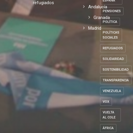
ESPAÑA
refugiados
Andalucía
PENSIONES
Granada
POLÍTICA
Madrid
POLÍTICAS
SOCIALES
REFUGIADOS
SOLIDARIDAD
SOSTENIBILIDAD
TRANSPARENCIA
VENEZUELA
VOX
VUELTA
AL COLE
ÁFRICA