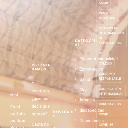
AMOR
CAMBIO
CLIMÁTICO
CENTROS DE
INTERNAMIENTO
DE
CATEGORÍ
EXTRANJEROS
AS
CIE
Pluriconfesionalidad
COLEGIO
RECOMEN
Extremadura
DAMOS
CONSUMO
Salud
RESPONSABLE
Y
Mujer
COOPERACIÓN
vosotros,
INTERNACIONAL
M+J
¿quiénes
Infancia
CORONAVIRUS
decís que
En el
discapacidad
NOVEDADE
partido
somos?
COVID
S
político
Dependencia
Ceuta no
COVID-19
Por Un