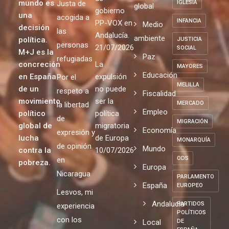
mundo es
Justa de
IGLESIA
global
gobierno
una
acogida a
INFANCIA
PP-VOX en
Medio
decisión
las
Andalucía.
ambiente
política.
JUSTICIA
personas
21/07/2026
SOCIAL
M+J es la
Paz
refugiadas
concreción
La
MAYORES
Educación
en España
expulsión
Por el
MELILLA
de un
no puede
respeto a
Fiscalidad
movimiento
ser la
MERCADO
la libertad
Empleo
político
política
de
MIGRACIÓN
global de
migratoria
Economía
expresión y
lucha
de Europa
MONARQUÍA
de opinión
Mundo
contra la
10/07/2026
ODS
en
pobreza.
Europa
Nicaragua
PARLAMENTO
España
EUROPEO
Lesvos, mi
Andalucia
PARTIDOS
experiencia
POLÍTICOS
con los
Local
DE