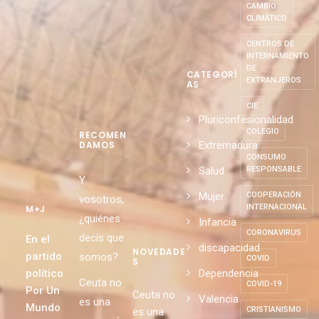
CAMBIO
CLIMÁTICO
CENTROS DE
INTERNAMIENTO
DE
CATEGORÍ
EXTRANJEROS
AS
CIE
Pluriconfesionalidad
COLEGIO
RECOMEN
Extremadura
DAMOS
CONSUMO
Salud
RESPONSABLE
Y
Mujer
COOPERACIÓN
vosotros,
INTERNACIONAL
M+J
¿quiénes
Infancia
CORONAVIRUS
decís que
En el
discapacidad
NOVEDADE
partido
somos?
COVID
S
político
Dependencia
Ceuta no
COVID-19
Por Un
Ceuta no
Valencia
es una
Mundo
CRISTIANISMO
es una