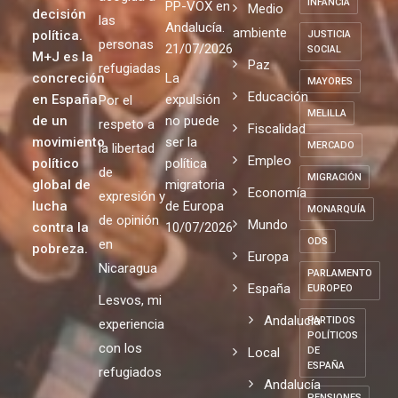
INFANCIA
PP-VOX en
Medio
decisión
las
Andalucía.
ambiente
política.
JUSTICIA
personas
21/07/2026
SOCIAL
M+J es la
Paz
refugiadas
concreción
La
MAYORES
Educación
en España
expulsión
Por el
MELILLA
de un
no puede
respeto a
Fiscalidad
movimiento
ser la
MERCADO
la libertad
Empleo
político
política
de
MIGRACIÓN
global de
migratoria
Economía
expresión y
lucha
de Europa
MONARQUÍA
de opinión
Mundo
contra la
10/07/2026
ODS
en
pobreza.
Europa
Nicaragua
PARLAMENTO
España
EUROPEO
Lesvos, mi
Andalucia
PARTIDOS
experiencia
POLÍTICOS
con los
Local
DE
ESPAÑA
refugiados
Andalucía
PENSIONES