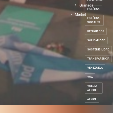
Granada
POLÍTICA
Madrid
POLÍTICAS
SOCIALES
REFUGIADOS
SOLIDARIDAD
SOSTENIBILIDAD
TRANSPARENCIA
VENEZUELA
VOX
VUELTA
AL COLE
ÁFRICA