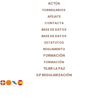
ACTÚA
FORMULARIOS
AFÍLIATE
CONTACTA
BASE DE DATOS
BASE DE DATOS
ESTATUTOS
REGLAMENTO
FORMACIÓN
FORMACIÓN
TEJER LA PAZ
ILP REGULARIZACIÓN
19/11/2025
¿Qué haríamos si fueran nuestros
hijos?: Día Mundial de la Infancia.