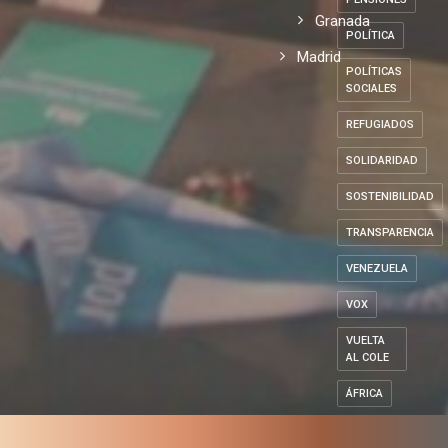
Granada
POLÍTICA
Madrid
POLÍTICAS
SOCIALES
REFUGIADOS
SOLIDARIDAD
SOSTENIBILIDAD
TRANSPARENCIA
VENEZUELA
VOX
VUELTA
AL COLE
ÁFRICA