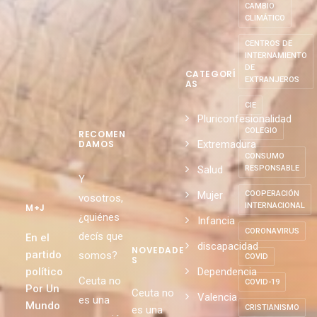
CAMBIO
CLIMÁTICO
CENTROS DE
INTERNAMIENTO
DE
CATEGORÍ
EXTRANJEROS
AS
CIE
Pluriconfesionalidad
COLEGIO
RECOMEN
Extremadura
DAMOS
CONSUMO
Salud
RESPONSABLE
Y
Mujer
COOPERACIÓN
vosotros,
INTERNACIONAL
M+J
¿quiénes
Infancia
CORONAVIRUS
decís que
En el
discapacidad
NOVEDADE
partido
somos?
COVID
S
político
Dependencia
Ceuta no
COVID-19
Por Un
Ceuta no
Valencia
es una
Mundo
CRISTIANISMO
es una