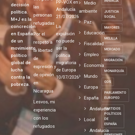
INFANCIA
PP-VOX en
Medio
decisión
las
Andalucía.
ambiente
política.
JUSTICIA
personas
21/07/2026
SOCIAL
M+J es la
Paz
refugiadas
concreción
La
MAYORES
Educación
en España
expulsión
Por el
MELILLA
de un
no puede
respeto a
Fiscalidad
movimiento
ser la
MERCADO
la libertad
Empleo
político
política
de
MIGRACIÓN
global de
migratoria
Economía
expresión y
lucha
de Europa
MONARQUÍA
de opinión
Mundo
contra la
10/07/2026
ODS
en
pobreza.
Europa
Nicaragua
PARLAMENTO
España
EUROPEO
Lesvos, mi
Andalucia
PARTIDOS
experiencia
POLÍTICOS
con los
Local
DE
ESPAÑA
refugiados
Andalucía
PENSIONES