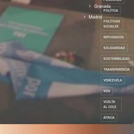
Granada
POLÍTICA
Madrid
POLÍTICAS
SOCIALES
REFUGIADOS
SOLIDARIDAD
SOSTENIBILIDAD
TRANSPARENCIA
VENEZUELA
VOX
VUELTA
AL COLE
ÁFRICA