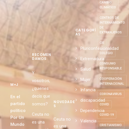
CAMBIO
CLIMÁTICO
CENTROS DE
INTERNAMIENTO
DE
CATEGORÍ
EXTRANJEROS
AS
CIE
Pluriconfesionalidad
COLEGIO
RECOMEN
Extremadura
DAMOS
CONSUMO
Salud
RESPONSABLE
Y
Mujer
COOPERACIÓN
vosotros,
INTERNACIONAL
M+J
¿quiénes
Infancia
CORONAVIRUS
decís que
En el
discapacidad
NOVEDADE
partido
somos?
COVID
S
político
Dependencia
Ceuta no
COVID-19
Por Un
Ceuta no
Valencia
es una
Mundo
CRISTIANISMO
es una