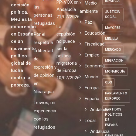
INFANCIA
PP-VOX en
Medio
decisión
las
Andalucía.
ambiente
política.
JUSTICIA
personas
21/07/2026
SOCIAL
M+J es la
Paz
refugiadas
concreción
La
MAYORES
Educación
en España
expulsión
Por el
MELILLA
de un
no puede
respeto a
Fiscalidad
movimiento
ser la
MERCADO
la libertad
Empleo
político
política
de
MIGRACIÓN
global de
migratoria
Economía
expresión y
lucha
de Europa
MONARQUÍA
de opinión
Mundo
contra la
10/07/2026
ODS
en
pobreza.
Europa
Nicaragua
PARLAMENTO
España
EUROPEO
Lesvos, mi
Andalucia
PARTIDOS
experiencia
POLÍTICOS
con los
Local
DE
ESPAÑA
refugiados
Andalucía
PENSIONES