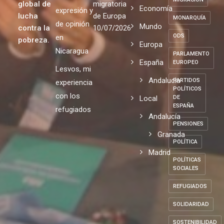
de un
no puede
respeto a
Fiscalidad
movimiento
ser la
MERCADO
la libertad
Empleo
político
política
de
MIGRACIÓN
global de
migratoria
Economía
expresión y
lucha
de Europa
MONARQUÍA
de opinión
Mundo
contra la
10/07/2026
ODS
en
pobreza.
Europa
Nicaragua
PARLAMENTO
España
EUROPEO
Lesvos, mi
Andalucia
PARTIDOS
experiencia
POLÍTICOS
con los
Local
DE
ESPAÑA
refugiados
Andalucía
PENSIONES
Granada
POLÍTICA
Madrid
POLÍTICAS
SOCIALES
REFUGIADOS