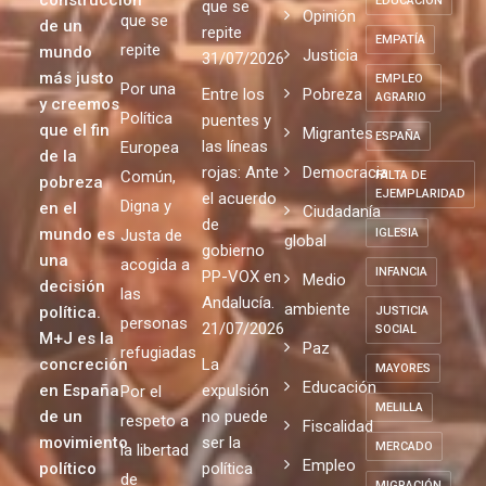
que
que
político
DESARROLLO
pasión
fracasa
fracasa
SOSTENIBLE
por la
Comunicado
cada vez
cada vez
construcción
EDUCACIÓN
que se
Opinión
que se
de un
repite
EMPATÍA
repite
mundo
Justicia
31/07/2026
más justo
EMPLEO
Por una
Entre los
Pobreza
AGRARIO
y creemos
Política
puentes y
que el fin
Migrantes
ESPAÑA
las líneas
Europea
de la
rojas: Ante
Democracia
Común,
FALTA DE
pobreza
EJEMPLARIDAD
el acuerdo
Digna y
en el
Ciudadanía
de
mundo es
Justa de
IGLESIA
global
gobierno
una
acogida a
INFANCIA
PP-VOX en
Medio
decisión
las
Andalucía.
ambiente
política.
JUSTICIA
personas
21/07/2026
SOCIAL
M+J es la
Paz
refugiadas
concreción
La
MAYORES
Educación
en España
expulsión
Por el
MELILLA