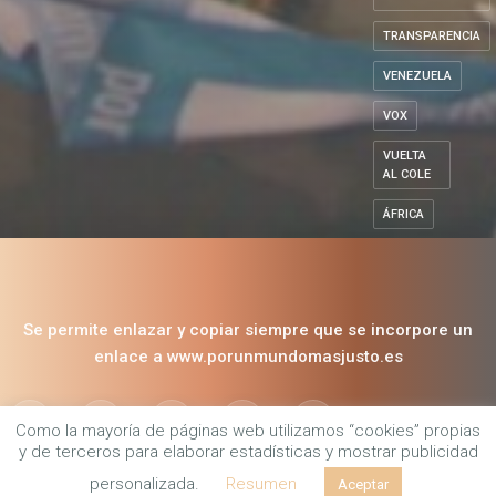
SOLIDARIDAD
SOSTENIBILIDAD
TRANSPARENCIA
VENEZUELA
VOX
VUELTA
AL COLE
ÁFRICA
Se permite enlazar y copiar siempre que se incorpore un
Como la mayoría de páginas web utilizamos “cookies” propias
enlace a www.porunmundomasjusto.es
y de terceros para elaborar estadísticas y mostrar publicidad
personalizada.
Resumen
Aceptar