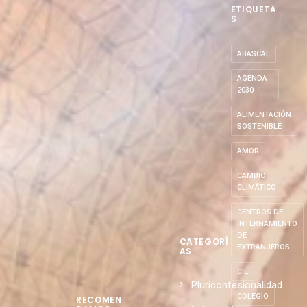
ETIQUETA
S
ABASCAL
AGENDA
2030
ALIMENTACIÓN
SOSTENIBLE
AMOR
CAMBIO
CLIMÁTICO
CENTROS DE
INTERNAMIENTO
DE
CATEGORÍ
EXTRANJEROS
AS