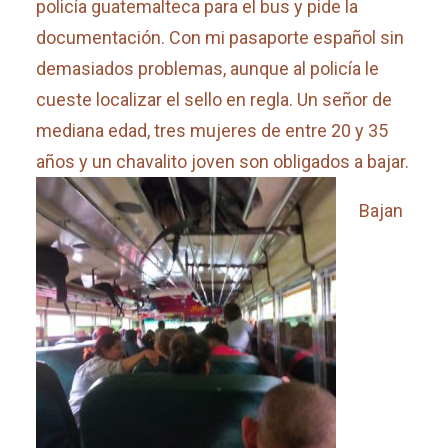
policía guatemalteca para el bus y pide la
documentación. Con mi pasaporte español sin
demasiados problemas, aunque al policía le
cueste localizar el sello en regla. Un señor de
mediana edad, tres mujeres de entre 20 y 35
años y un chavalito joven son obligados a bajar.
Bajan