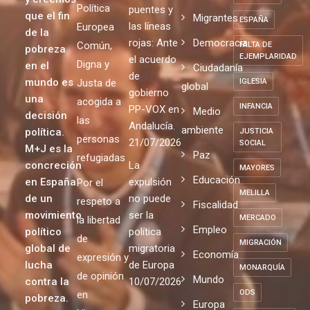
EMPATÍA
repite
mundo
Justicia
31/07/2026
más justo
EMPLEO
Por una
Entre los
Pobreza
AGRARIO
y creemos
Política
puentes y
que el fin
Migrantes
ESPAÑA
las líneas
Europea
de la
rojas: Ante
Democracia
Común,
FALTA DE
pobreza
EJEMPLARIDAD
el acuerdo
Digna y
en el
Ciudadanía
de
mundo es
Justa de
IGLESIA
global
gobierno
una
acogida a
INFANCIA
PP-VOX en
Medio
decisión
las
Andalucía.
ambiente
política.
JUSTICIA
personas
21/07/2026
SOCIAL
M+J es la
Paz
refugiadas
concreción
La
MAYORES
Educación
en España
expulsión
Por el
MELILLA
de un
no puede
respeto a
Fiscalidad
movimiento
ser la
MERCADO
la libertad
Empleo
político
política
de
MIGRACIÓN
global de
migratoria
Economía
expresión y
lucha
de Europa