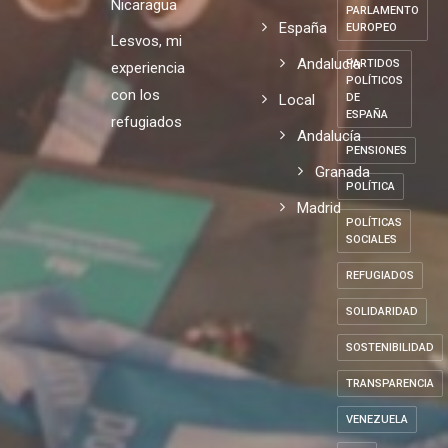
MONARQUÍA
de opinión
Mundo
contra la
10/07/2026
ODS
en
pobreza.
Europa
Nicaragua
PARLAMENTO
España
EUROPEO
Lesvos, mi
Andalucia
PARTIDOS
experiencia
POLÍTICOS
con los
Local
DE
ESPAÑA
refugiados
Andalucía
PENSIONES
Granada
POLÍTICA
Madrid
POLÍTICAS
SOCIALES
REFUGIADOS
SOLIDARIDAD
SOSTENIBILIDAD
TRANSPARENCIA