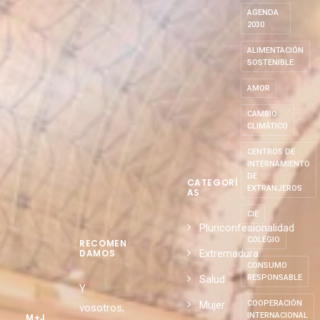
ABASCAL
AGENDA
2030
ALIMENTACIÓN
SOSTENIBLE
AMOR
CAMBIO
CLIMÁTICO
CENTROS DE
INTERNAMIENTO
DE
CATEGORÍ
EXTRANJEROS
AS
CIE
Pluriconfesionalidad
COLEGIO
RECOMEN
Extremadura
DAMOS
CONSUMO