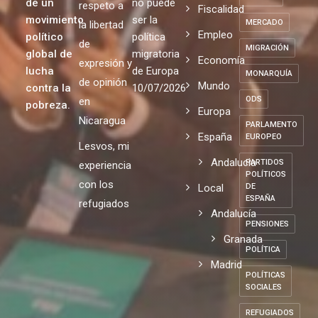
MAYORES
Educación
en España
expulsión
Por el
MELILLA
de un
no puede
respeto a
Fiscalidad
movimiento
ser la
MERCADO
la libertad
Empleo
político
política
de
MIGRACIÓN
global de
migratoria
Economía
expresión y
lucha
de Europa
MONARQUÍA
de opinión
Mundo
contra la
10/07/2026
ODS
en
pobreza.
Europa
Nicaragua
PARLAMENTO
España
EUROPEO
Lesvos, mi
Andalucia
PARTIDOS
experiencia
POLÍTICOS
con los
Local
DE
ESPAÑA
refugiados
Andalucía
PENSIONES
Granada
POLÍTICA
Madrid
POLÍTICAS
SOCIALES