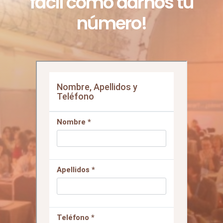
¡El primer paso es tan
fácil como darnos tu
número!