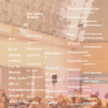
DE
CATEGORÍ
EXTRANJEROS
AS
CIE
Pluriconfesionalidad
COLEGIO
RECOMEN
Extremadura
DAMOS
CONSUMO
Salud
RESPONSABLE
Y
Mujer
COOPERACIÓN
vosotros,
INTERNACIONAL
M+J
¿quiénes
Infancia
CORONAVIRUS
decís que
En el
discapacidad
NOVEDADE
partido
somos?
COVID
S
político
Dependencia
Ceuta no
COVID-19
Por Un
Ceuta no
Valencia
es una
Mundo
CRISTIANISMO
es una
excepción:
Más Justo
Investigación
excepción:
CRISTIANOS
es la
(M+J)
es la
Sinhogarismo
trabajamos
consecuencia
DDHH
consecuencia
desde el
Uncategorized
de un
de un