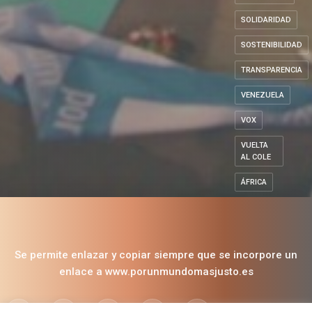
REFUGIADOS
SOLIDARIDAD
SOSTENIBILIDAD
TRANSPARENCIA
VENEZUELA
VOX
VUELTA
AL COLE
ÁFRICA
Se permite enlazar y copiar siempre que se incorpore un
enlace a www.porunmundomasjusto.es