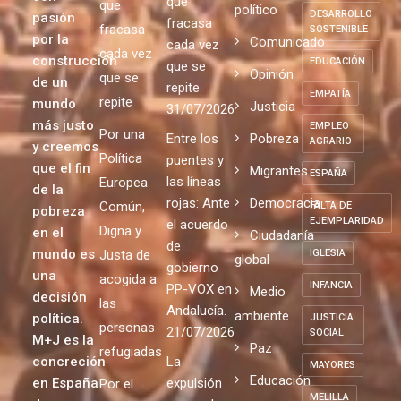
DERECHOS
año 2004
modelo
modelo
HUMANOS
Posicionamiento
con
que
que
político
DESARROLLO
pasión
fracasa
fracasa
SOSTENIBLE
por la
Comunicado
cada vez
cada vez
construcción
EDUCACIÓN
que se
Opinión
que se
de un
repite
EMPATÍA
repite
mundo
Justicia
31/07/2026
más justo
EMPLEO
Por una
Entre los
Pobreza
AGRARIO
y creemos
Política
puentes y
que el fin
Migrantes
ESPAÑA
las líneas
Europea
de la
rojas: Ante
Democracia
Común,
FALTA DE
pobreza
EJEMPLARIDAD
el acuerdo
Digna y
en el
Ciudadanía
de
mundo es
Justa de
IGLESIA
global
gobierno
una
acogida a
INFANCIA
PP-VOX en
Medio
decisión
las
Andalucía.
ambiente
política.
JUSTICIA
personas
21/07/2026
SOCIAL
M+J es la
Paz
refugiadas
concreción
La