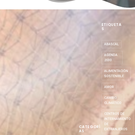
ETIQUETA
S
ABASCAL
AGENDA
2030
ALIMENTACIÓN
SOSTENIBLE
AMOR
CAMBIO
CLIMÁTICO
CENTROS DE
INTERNAMIENTO