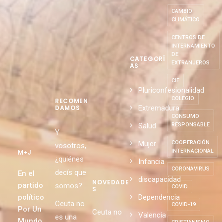
CAMBIO
CLIMÁTICO
CENTROS DE
INTERNAMIENTO
DE
CATEGORÍ
EXTRANJEROS
AS
CIE
Pluriconfesionalidad
COLEGIO
RECOMEN
Extremadura
DAMOS
CONSUMO
Salud
RESPONSABLE
Y
Mujer
COOPERACIÓN
vosotros,
INTERNACIONAL
M+J
¿quiénes
Infancia
CORONAVIRUS
decís que
En el
discapacidad
NOVEDADE
partido
somos?
COVID
S
político
Dependencia
Ceuta no
COVID-19
Por Un
Ceuta no
Valencia
es una
Mundo