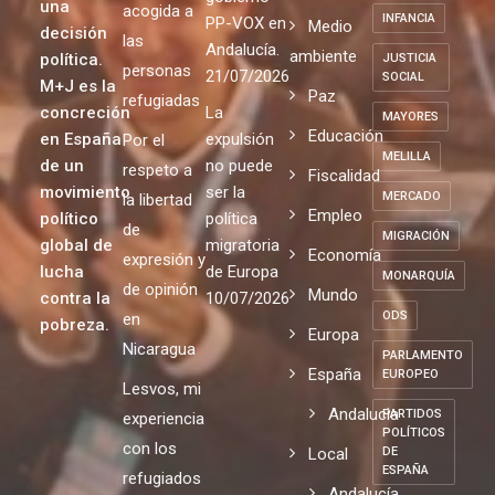
una
acogida a
INFANCIA
PP-VOX en
Medio
decisión
las
Andalucía.
ambiente
política.
JUSTICIA
personas
21/07/2026
SOCIAL
M+J es la
Paz
refugiadas
concreción
La
MAYORES
Educación
en España
expulsión
Por el
MELILLA
de un
no puede
respeto a
Fiscalidad
movimiento
ser la
MERCADO
la libertad
Empleo
político
política
de
MIGRACIÓN
global de
migratoria
Economía
expresión y
lucha
de Europa
MONARQUÍA
de opinión
Mundo
contra la
10/07/2026
ODS
en
pobreza.
Europa
Nicaragua
PARLAMENTO
España
EUROPEO
Lesvos, mi
Andalucia
PARTIDOS
experiencia
POLÍTICOS
con los
Local
DE
ESPAÑA
refugiados
Andalucía