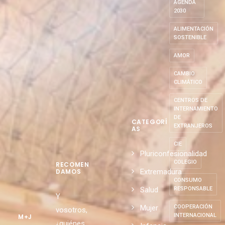
AGENDA
2030
ALIMENTACIÓN
SOSTENIBLE
AMOR
CAMBIO
CLIMÁTICO
CENTROS DE
INTERNAMIENTO
DE
CATEGORÍ
EXTRANJEROS
AS
CIE
Pluriconfesionalidad
COLEGIO
RECOMEN
Extremadura
DAMOS
CONSUMO
Salud
RESPONSABLE
Y
Mujer
COOPERACIÓN
vosotros,
INTERNACIONAL
M+J
¿quiénes