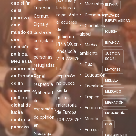
puentes y
que el fin
Migrantes
ESPAÑA
las líneas
Europea
de la
rojas: Ante
Democracia
Común,
FALTA DE
pobreza
EJEMPLARIDAD
el acuerdo
Digna y
en el
Ciudadanía
de
mundo es
Justa de
IGLESIA
global
gobierno
una
acogida a
INFANCIA
PP-VOX en
Medio
decisión
las
Andalucía.
ambiente
política.
JUSTICIA
personas
21/07/2026
SOCIAL
M+J es la
Paz
refugiadas
concreción
La
MAYORES
Educación
en España
expulsión
Por el
MELILLA
de un
no puede
respeto a
Fiscalidad
movimiento
ser la
MERCADO
la libertad
Empleo
político
política
de
MIGRACIÓN
global de
migratoria
Economía
expresión y
lucha
de Europa
MONARQUÍA
de opinión
Mundo
contra la
10/07/2026
ODS
en
pobreza.
Europa
Nicaragua
PARLAMENTO