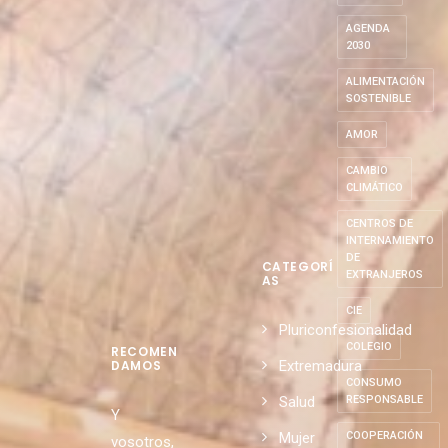
AGENDA
2030
ALIMENTACIÓN
SOSTENIBLE
AMOR
CAMBIO
CLIMÁTICO
CENTROS DE
INTERNAMIENTO
DE
CATEGORÍ
EXTRANJEROS
AS
CIE
Pluriconfesionalidad
COLEGIO
RECOMEN
Extremadura
DAMOS
CONSUMO
Salud
RESPONSABLE
Y
Mujer
COOPERACIÓN
vosotros,