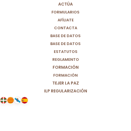
ACTÚA
FORMULARIOS
AFÍLIATE
CONTACTA
BASE DE DATOS
BASE DE DATOS
ESTATUTOS
REGLAMENTO
FORMACIÓN
FORMACIÓN
TEJER LA PAZ
ILP REGULARIZACIÓN
19/11/2025
¿Qué haríamos si fueran nuestros
hijos?: Día Mundial de la Infancia.