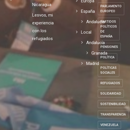
Europa
Nicaragua
PARLAMENTO
España
EUROPEO
Lesvos, mi
Andalucia
PARTIDOS
experiencia
POLÍTICOS
con los
Local
DE
ESPAÑA
refugiados
Andalucía
PENSIONES
Granada
POLÍTICA
Madrid
POLÍTICAS
SOCIALES
REFUGIADOS
SOLIDARIDAD
SOSTENIBILIDAD
TRANSPARENCIA
VENEZUELA