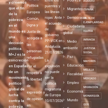
Entre los
Pobreza
AGRARIO
y creemos
Política
puentes y
que el fin
Migrantes
ESPAÑA
las líneas
Europea
de la
rojas: Ante
Democracia
Común,
FALTA DE
pobreza
EJEMPLARIDAD
el acuerdo
Digna y
en el
Ciudadanía
de
mundo es
Justa de
IGLESIA
global
gobierno
una
acogida a
INFANCIA
PP-VOX en
Medio
decisión
las
Andalucía.
ambiente
política.
JUSTICIA
personas
21/07/2026
SOCIAL
M+J es la
Paz
refugiadas
concreción
La
MAYORES
Educación
en España
expulsión
Por el
MELILLA
de un
no puede
respeto a
Fiscalidad
movimiento
ser la
MERCADO
la libertad
Empleo
político
política
de
MIGRACIÓN
global de
migratoria
Economía
expresión y
lucha
de Europa
MONARQUÍA
de opinión
Mundo
contra la
10/07/2026
ODS
en
pobreza.