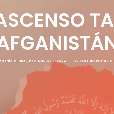
 ASCENSO TA
AFGANISTÁ
ADANÍA GLOBAL
,
PAZ
,
MUNDO
,
ESPAÑA
|
BY
PARTIDO POR UN M