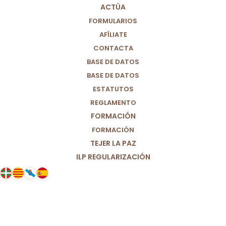
ACTÚA
20/02/2026
|
IN
OPINIÓN
|
BY
PARTIDO POR UN MUNDO MÁS
FORMULARIOS
JUSTO (M+J)
AFÍLIATE
CONTACTA
BASE DE DATOS
BASE DE DATOS
ESTATUTOS
REGLAMENTO
FORMACIÓN
FORMACIÓN
TEJER LA PAZ
ILP REGULARIZACIÓN