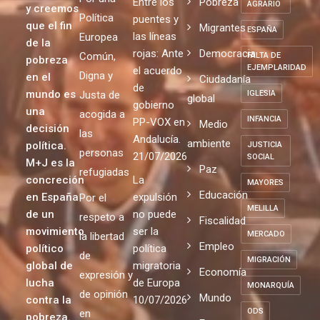
que se
de un
repite
EMPATÍA
repite
mundo
Justicia
31/07/2026
más justo
EMPLEO
Por una
Entre los
Pobreza
AGRARIO
y creemos
Política
puentes y
que el fin
Migrantes
ESPAÑA
las líneas
Europea
de la
rojas: Ante
Democracia
Común,
FALTA DE
pobreza
EJEMPLARIDAD
el acuerdo
Digna y
en el
Ciudadanía
de
mundo es
Justa de
IGLESIA
global
gobierno
una
acogida a
INFANCIA
PP-VOX en
Medio
decisión
las
Andalucía.
ambiente
política.
JUSTICIA
personas
21/07/2026
SOCIAL
M+J es la
Paz
refugiadas
concreción
La
MAYORES
Educación
en España
expulsión
Por el
MELILLA
de un
no puede
respeto a
Fiscalidad
movimiento
ser la
MERCADO
la libertad
Empleo
político
política
de
MIGRACIÓN
global de
migratoria