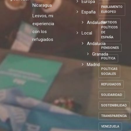
Economía
expresión y
lucha
de Europa
MONARQUÍA
de opinión
Mundo
contra la
10/07/2026
ODS
en
pobreza.
Europa
Nicaragua
PARLAMENTO
España
EUROPEO
Lesvos, mi
Andalucia
PARTIDOS
experiencia
POLÍTICOS
con los
Local
DE
ESPAÑA
refugiados
Andalucía
PENSIONES
Granada
POLÍTICA
Madrid
POLÍTICAS
SOCIALES
REFUGIADOS
SOLIDARIDAD
SOSTENIBILIDAD