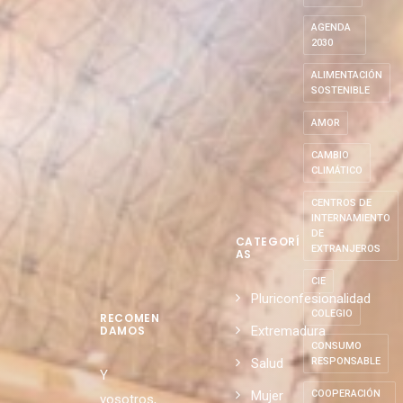
S
ABASCAL
AGENDA
2030
ALIMENTACIÓN
SOSTENIBLE
AMOR
CAMBIO
CLIMÁTICO
CENTROS DE
INTERNAMIENTO
DE
CATEGORÍ
EXTRANJEROS
AS
CIE
Pluriconfesionalidad
COLEGIO
RECOMEN
Extremadura
DAMOS