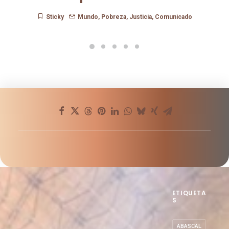
Y vosotros, ¿quiénes decís
que somos?
Sticky
Mundo
,
Pobreza
,
Justicia
,
Comunicado
ETIQUETA