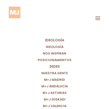
IDEOLOGÍA
IDEOLOGÍA
NOS INSPIRAN
POSICIONAMIENTOS
SEDES
¿HASTA CUÁNDO
NUESTRA GENTE
M+J MADRID
SEGUIREMOS
M+J ANDALUCÍA
TOLERANDO EL
M+J ASTURIAS
M+J EUSKADI
RACISMO?
M+J VALENCIA