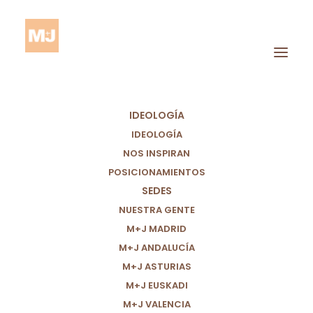
IDEOLOGÍA
IDEOLOGÍA
NOS INSPIRAN
POSICIONAMIENTOS
SEDES
CONSUMO
NUESTRA GENTE
M+J MADRID
RESPONSABLE PARA
M+J ANDALUCÍA
COMBATIR EL CAMBIO
M+J ASTURIAS
M+J EUSKADI
CLIMÁTICO
M+J VALENCIA