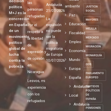
Ciudadanía
de
mundo es
Justa de
IGLESIA
global
gobierno
una
acogida a
INFANCIA
PP-VOX en
Medio
decisión
las
Andalucía.
ambiente
política.
JUSTICIA
personas
21/07/2026
SOCIAL
M+J es la
Paz
refugiadas
concreción
La
MAYORES
Educación
en España
expulsión
Por el
MELILLA
de un
no puede
respeto a
Fiscalidad
movimiento
ser la
MERCADO
la libertad
Empleo
político
política
de
MIGRACIÓN
global de
migratoria
Economía
expresión y
lucha
de Europa
MONARQUÍA
de opinión
Mundo
contra la
10/07/2026
ODS
en
pobreza.
Europa
Nicaragua
PARLAMENTO
España
EUROPEO
Lesvos, mi
Andalucia
PARTIDOS
experiencia
POLÍTICOS