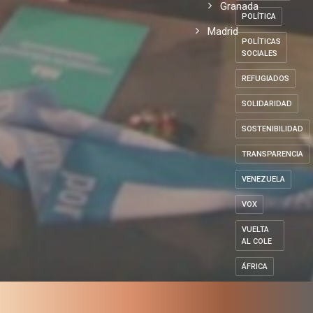
con los
Local
DE
ESPAÑA
refugiados
Andalucía
PENSIONES
Granada
POLÍTICA
Madrid
POLÍTICAS
SOCIALES
REFUGIADOS
SOLIDARIDAD
SOSTENIBILIDAD
TRANSPARENCIA
VENEZUELA
VOX
VUELTA
AL COLE