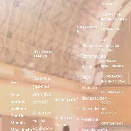
AMOR
CAMBIO
CLIMÁTICO
CENTROS DE
INTERNAMIENTO
DE
CATEGORÍ
EXTRANJEROS
AS
CIE
Pluriconfesionalidad
COLEGIO
RECOMEN
Extremadura
DAMOS
CONSUMO
Salud
RESPONSABLE
Y
Mujer
COOPERACIÓN
vosotros,
INTERNACIONAL
M+J
¿quiénes
Infancia
CORONAVIRUS
decís que
En el
discapacidad
NOVEDADE
partido
somos?
COVID
S
político
Dependencia