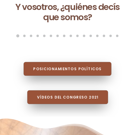
 ¿quiénes decís
Ceuta no es un
 somos?
es la consecu
modelo que f
vez que s
POSICIONAMIENTOS POLÍTICOS
VÍDEOS DEL CONGRESO 2021