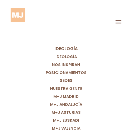
IDEOLOGÍA
IDEOLOGÍA
NOS INSPIRAN
POSICIONAMIENTOS
SEDES
NUESTRA GENTE
M+J MADRID
LA EDUCACIÓN EN UN
M+J ANDALUCÍA
MUNDO MÁS JUSTO.
M+J ASTURIAS
M+J EUSKADI
24/01/2021
|
IN
POSICIONAMIENTO POLÍTICO
M+J VALENCIA
,
CIUDADANÍA