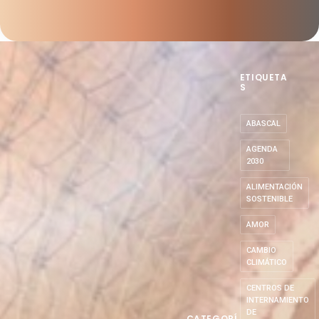
ETIQUETA
S
ABASCAL
AGENDA
2030
ALIMENTACIÓN
SOSTENIBLE
AMOR
CAMBIO
CLIMÁTICO