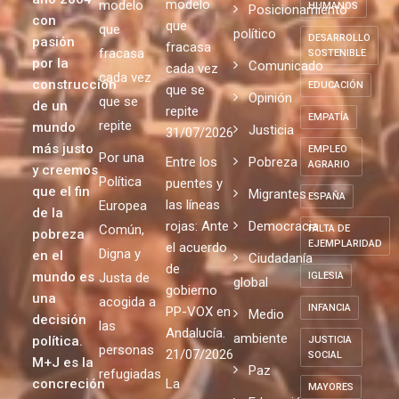
es la
Sinhogarismo
trabajamos
consecuencia
DDHH
consecuencia
desde el
Uncategorized
de un
de un
DERECHOS
año 2004
modelo
modelo
HUMANOS
Posicionamiento
con
que
que
político
DESARROLLO
pasión
fracasa
fracasa
SOSTENIBLE
por la
Comunicado
cada vez
cada vez
construcción
EDUCACIÓN
que se
Opinión
que se
de un
repite
EMPATÍA
repite
mundo
Justicia
31/07/2026
más justo
EMPLEO
Por una
Entre los
Pobreza
AGRARIO
y creemos
Política
puentes y
que el fin
Migrantes
ESPAÑA
las líneas
Europea
de la
rojas: Ante
Democracia
Común,
FALTA DE
pobreza
EJEMPLARIDAD
el acuerdo
Digna y
en el
Ciudadanía
de
mundo es
Justa de
IGLESIA
global
gobierno
una
acogida a
INFANCIA
PP-VOX en
Medio
decisión
las
Andalucía.
ambiente