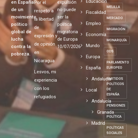
política.
JUSTICIA
personas
21/07/2026
SOCIAL
M+J es la
Paz
refugiadas
concreción
La
MAYORES
Educación
en España
expulsión
Por el
MELILLA
de un
no puede
respeto a
Fiscalidad
movimiento
ser la
MERCADO
la libertad
Empleo
político
política
de
MIGRACIÓN
global de
migratoria
Economía
expresión y
lucha
de Europa
MONARQUÍA
de opinión
Mundo
contra la
10/07/2026
ODS
en
pobreza.
Europa
Nicaragua
PARLAMENTO
España
EUROPEO
Lesvos, mi
Andalucia
PARTIDOS
experiencia
POLÍTICOS
con los
Local
DE
ESPAÑA
refugiados
Andalucía
PENSIONES
Granada
POLÍTICA