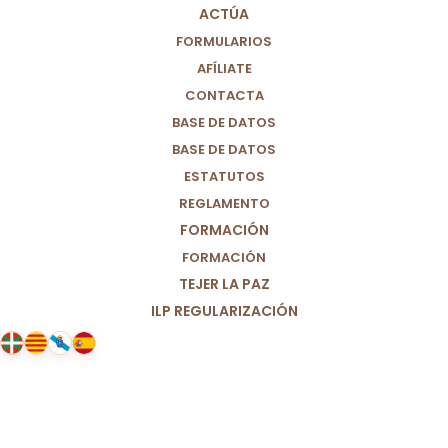
ARMAS NUCLEARES
ACTÚA
FORMULARIOS
19/02/2022
|
IN
ESPAÑA
,
LOCAL
|
BY
PARTIDO POR UN MUNDO
AFÍLIATE
MÁS JUSTO (M+J)
CONTACTA
BASE DE DATOS
BASE DE DATOS
ESTATUTOS
REGLAMENTO
FORMACIÓN
FORMACIÓN
TEJER LA PAZ
ILP REGULARIZACIÓN