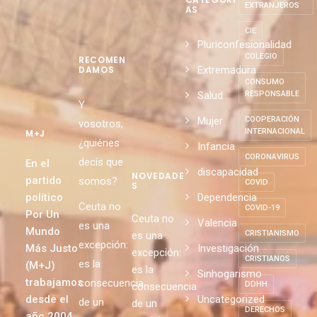
CENTROS DE
INTERNAMIENTO
DE
CATEGORÍ
EXTRANJEROS
AS
CIE
Pluriconfesionalidad
COLEGIO
RECOMEN
Extremadura
DAMOS
CONSUMO
Salud
RESPONSABLE
Y
Mujer
COOPERACIÓN
vosotros,
INTERNACIONAL
M+J
¿quiénes
Infancia
CORONAVIRUS
decís que
En el
discapacidad
NOVEDADE
partido
somos?
COVID
S
político
Dependencia
Ceuta no
COVID-19
Por Un
Ceuta no
Valencia
es una
Mundo
CRISTIANISMO
es una
excepción:
Más Justo
Investigación
excepción:
CRISTIANOS
es la
(M+J)