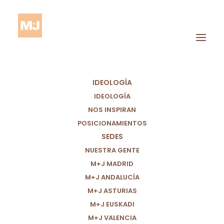
IDEOLOGÍA
IDEOLOGÍA
NOS INSPIRAN
POSICIONAMIENTOS
SEDES
M+J PIDE AL
NUESTRA GENTE
GOBIERNO QUE FIRME
M+J MADRID
M+J ANDALUCÍA
EL TRATADO SOBRE
M+J ASTURIAS
PROHIBICIÓN DE LAS
M+J EUSKADI
M+J VALENCIA