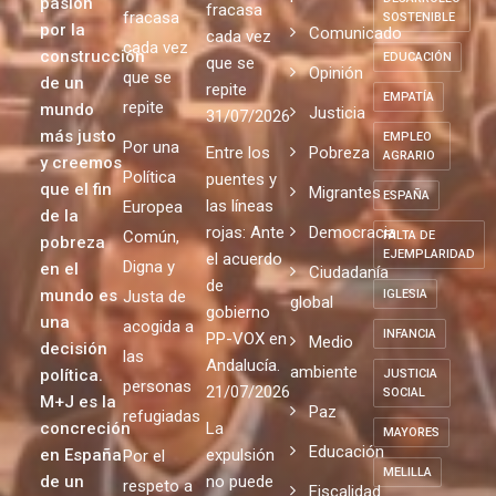
pasión
fracasa
fracasa
SOSTENIBLE
por la
Comunicado
cada vez
cada vez
construcción
EDUCACIÓN
que se
Opinión
que se
de un
repite
EMPATÍA
repite
mundo
Justicia
31/07/2026
más justo
EMPLEO
Por una
Entre los
Pobreza
AGRARIO
y creemos
Política
puentes y
que el fin
Migrantes
ESPAÑA
las líneas
Europea
de la
rojas: Ante
Democracia
Común,
FALTA DE
pobreza
EJEMPLARIDAD
el acuerdo
Digna y
en el
Ciudadanía
de
mundo es
Justa de
IGLESIA
global
gobierno
una
acogida a
INFANCIA
PP-VOX en
Medio
decisión
las
Andalucía.
ambiente
política.
JUSTICIA
personas
21/07/2026
SOCIAL
M+J es la
Paz
refugiadas
concreción
La
MAYORES
Educación
en España
expulsión
Por el
MELILLA
de un
no puede
respeto a
Fiscalidad