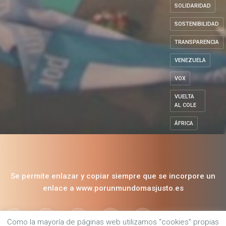
SOLIDARIDAD
SOSTENIBILIDAD
TRANSPARENCIA
VENEZUELA
VOX
VUELTA
AL COLE
ÁFRICA
Se permite enlazar y copiar siempre que se incorpore un
enlace a www.porunmundomasjusto.es
Como la mayoría de páginas web utilizamos “cookies” propias