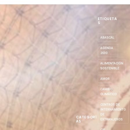
ETIQUETA
S
ABASCAL
AGENDA
2030
ALIMENTACIÓN
SOSTENIBLE
AMOR
CAMBIO
CLIMÁTICO
CENTROS DE
INTERNAMIENTO
DE
CATEGORÍ
EXTRANJEROS
AS
CIE