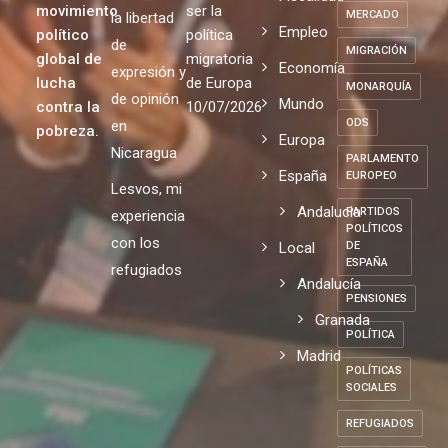
movimiento
ser la
MERCADO
la libertad
Empleo
político
política
de
MIGRACIÓN
global de
migratoria
Economía
expresión y
lucha
de Europa
MONARQUÍA
de opinión
Mundo
contra la
10/07/2026
ODS
en
pobreza.
Europa
Nicaragua
PARLAMENTO
España
EUROPEO
Lesvos, mi
Andalucia
PARTIDOS
experiencia
POLÍTICOS
con los
Local
DE
ESPAÑA
refugiados
Andalucía
PENSIONES
Granada
POLÍTICA
Madrid
POLÍTICAS
SOCIALES
REFUGIADOS