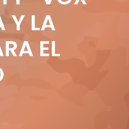
 Y LA
RA EL
O