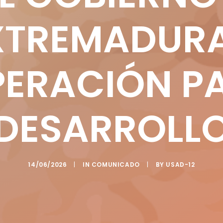
XTREMADURA
ERACIÓN PA
DESARROLL
14/06/2026
|
IN
COMUNICADO
|
BY
USAD-12