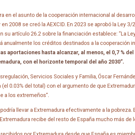
a en el asunto de la cooperación internacional al desar
y en 2008 se creó la AEXCID. En 2023 se aprobó la Ley 3
n su artículo 26.2 sobre la financiación establece: “La 
nualmente los créditos destinados a la cooperación inte
 aportaciones hasta alcanzar, al menos, el 0,7 % del 
emadura, con el horizonte temporal del año 2030”.
regulación, Servicios Sociales y Familia, Óscar Fernández
(el 0.03% del total) con el argumento de que Extremadur
e a los extremeños”.
 podría llevar a Extremadura efectivamente a la pobreza
al, Extremadura recibe del resto de España mucho más de l
recibidos por Extremadura desde que España es miembro 