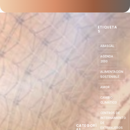
ETIQUETA
S
ABASCAL
AGENDA
2030
ALIMENTACIÓN
SOSTENIBLE
AMOR
CAMBIO
CLIMÁTICO