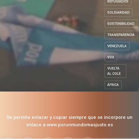
Madrid
POLÍTICAS
SOCIALES
REFUGIADOS
SOLIDARIDAD
SOSTENIBILIDAD
TRANSPARENCIA
VENEZUELA
VOX
VUELTA
AL COLE
ÁFRICA
Se permite enlazar y copiar siempre que se incorpore un