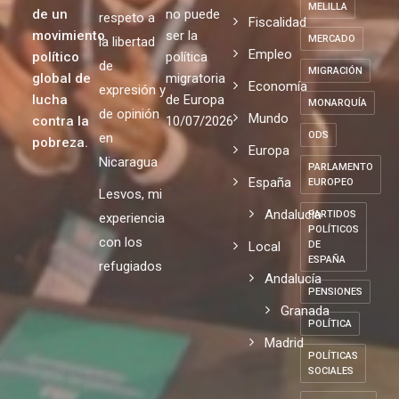
21/07/2026
SOCIAL
M+J es la
Paz
refugiadas
concreción
La
MAYORES
Educación
en España
expulsión
Por el
MELILLA
de un
no puede
respeto a
Fiscalidad
movimiento
ser la
MERCADO
la libertad
Empleo
político
política
de
MIGRACIÓN
global de
migratoria
Economía
expresión y
lucha
de Europa
MONARQUÍA
de opinión
Mundo
contra la
10/07/2026
ODS
en
pobreza.
Europa
Nicaragua
PARLAMENTO
España
EUROPEO
Lesvos, mi
Andalucia
PARTIDOS
experiencia
POLÍTICOS
con los
Local
DE
ESPAÑA
refugiados
Andalucía
PENSIONES
Granada
POLÍTICA