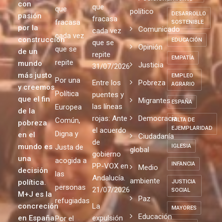
trabajamos
consecuencia
DDHH
consecuencia
desde el
Uncategorized
de un
de un
DERECHOS
año 2004
modelo
modelo
HUMANOS
Posicionamiento
con
que
que
político
DESARROLLO
pasión
fracasa
fracasa
SOSTENIBLE
por la
Comunicado
cada vez
cada vez
construcción
EDUCACIÓN
que se
Opinión
que se
de un
repite
EMPATÍA
repite
mundo
Justicia
31/07/2026
más justo
EMPLEO
Por una
Entre los
Pobreza
AGRARIO
y creemos
Política
puentes y
que el fin
Migrantes
ESPAÑA
las líneas
Europea
de la
rojas: Ante
Democracia
Común,
FALTA DE
pobreza
EJEMPLARIDAD
el acuerdo
Digna y
en el
Ciudadanía
de
mundo es
Justa de
IGLESIA
global
gobierno
una
acogida a
INFANCIA
PP-VOX en
Medio
decisión
las
Andalucía.
ambiente
política.
JUSTICIA
personas