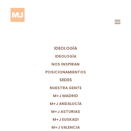
IDEOLOGÍA
IDEOLOGÍA
NOS INSPIRAN
POSICIONAMIENTOS
SEDES
NUESTRA GENTE
M+J MADRID
PEQUEÑA,
M+J ANDALUCÍA
PERDÓNANOS
M+J ASTURIAS
M+J EUSKADI
M+J VALENCIA
24/03/2021
|
IN
OPINIÓN
,
MIGRANTES
|
BY
PARTIDO POR UN