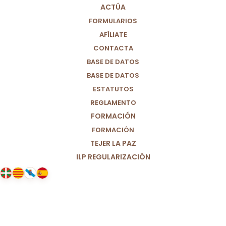
MUNDO MÁS JUSTO (M+J)
ACTÚA
FORMULARIOS
AFÍLIATE
CONTACTA
BASE DE DATOS
BASE DE DATOS
ESTATUTOS
REGLAMENTO
FORMACIÓN
FORMACIÓN
TEJER LA PAZ
ILP REGULARIZACIÓN