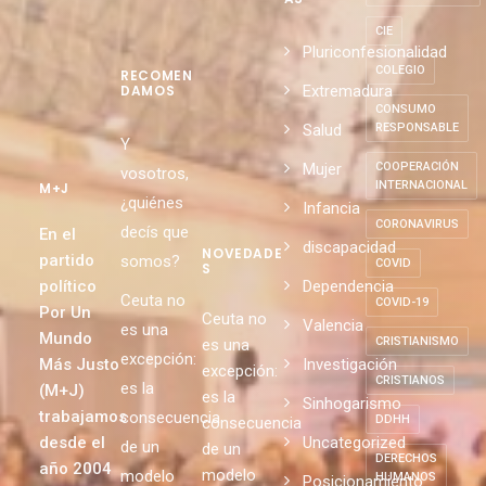
CENTROS DE
INTERNAMIENTO
DE
CATEGORÍ
EXTRANJEROS
AS
CIE
Pluriconfesionalidad
COLEGIO
RECOMEN
Extremadura
DAMOS
CONSUMO
Salud
RESPONSABLE
Y
Mujer
COOPERACIÓN
vosotros,
INTERNACIONAL
M+J
¿quiénes
Infancia
CORONAVIRUS
decís que
En el
discapacidad
NOVEDADE
partido
somos?
COVID
S
político
Dependencia
Ceuta no
COVID-19
Por Un
Ceuta no
Valencia
es una
Mundo
CRISTIANISMO
es una
excepción:
Más Justo
Investigación
excepción:
CRISTIANOS
es la
(M+J)
es la
Sinhogarismo