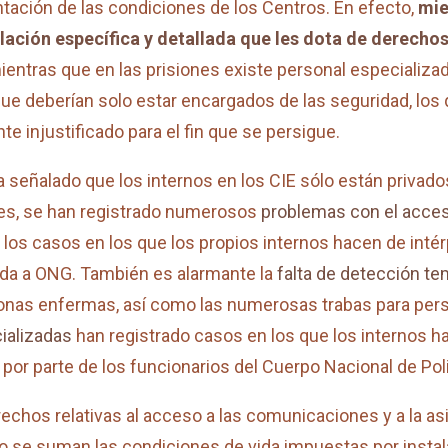
ntación de las condiciones de los Centros. En efecto,
mie
slación específica y detallada que les dota de derechos
ientras que en las prisiones existe personal especializado
que deberían solo estar encargados de las seguridad, los qu
e injustificado para el fin que se persigue.
 señalado que los internos en los CIE sólo están privados
es, se han registrado numerosos
problemas con el acce
es los casos en los que los propios internos hacen de inté
rada a ONG. También es alarmante la
falta de detección te
sonas enfermas, así como las numerosas trabas para pers
ializadas
han registrado casos en los que los internos ha
 por parte de los funcionarios del Cuerpo Nacional de Poli
echos relativas al acceso a las comunicaciones y a la as
llo se suman las condiciones de vida impuestas por ins