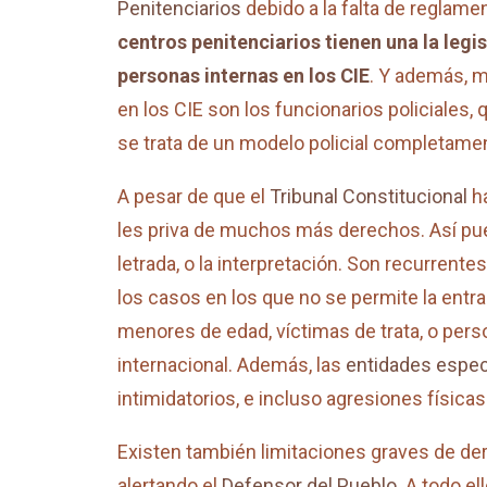
Penitenciarios
debido a la falta de reglame
centros penitenciarios tienen una la legi
personas internas en los CIE
. Y además, m
en los CIE son los funcionarios policiales, 
se trata de un modelo policial completament
A pesar de que el
Tribunal Constitucional
ha
les priva de muchos más derechos. Así pu
letrada, o la interpretación. Son recurrent
los casos en los que no se permite la ent
menores de edad, víctimas de trata, o per
internacional. Además, las
entidades espec
intimidatorios, e incluso agresiones físicas
Existen también limitaciones graves de der
alertando el
Defensor del Pueblo
. A todo e