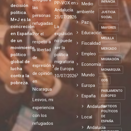
EJEMPLARIDAD
el acuerdo
Digna y
en el
Ciudadanía
de
mundo es
Justa de
IGLESIA
global
gobierno
una
acogida a
INFANCIA
PP-VOX en
Medio
decisión
las
Andalucía.
ambiente
política.
JUSTICIA
personas
21/07/2026
SOCIAL
M+J es la
Paz
refugiadas
concreción
La
MAYORES
Educación
en España
expulsión
Por el
MELILLA
de un
no puede
respeto a
Fiscalidad
movimiento
ser la
MERCADO
la libertad
Empleo
político
política
de
MIGRACIÓN
global de
migratoria
Economía
expresión y
lucha
de Europa
MONARQUÍA
de opinión
Mundo
contra la
10/07/2026
ODS
en
pobreza.
Europa
Nicaragua
PARLAMENTO
España
EUROPEO
Lesvos, mi
Andalucia
PARTIDOS
experiencia