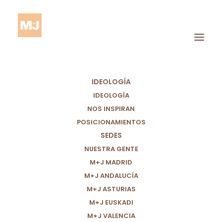
IDEOLOGÍA
IDEOLOGÍA
NOS INSPIRAN
POSICIONAMIENTOS
POR QUÉ APOYAMOS
SEDES
NUESTRA GENTE
UNA
M+J MADRID
REGULARIZACIÓN
M+J ANDALUCÍA
M+J ASTURIAS
GENERAL
M+J EUSKADI
M+J VALENCIA