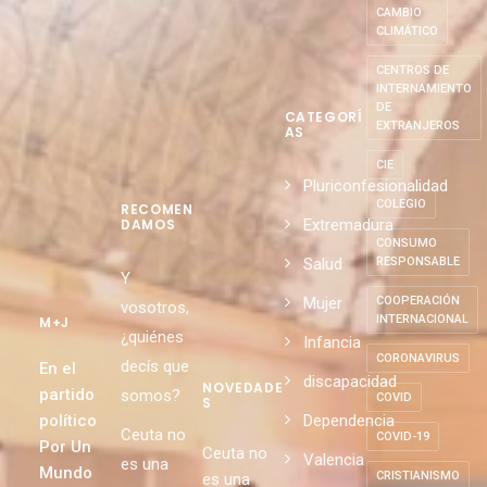
SOSTENIBLE
AMOR
CAMBIO
CLIMÁTICO
CENTROS DE
INTERNAMIENTO
DE
CATEGORÍ
EXTRANJEROS
AS
CIE
Pluriconfesionalidad
COLEGIO
RECOMEN
Extremadura
DAMOS
CONSUMO
Salud
RESPONSABLE
Y
Mujer
COOPERACIÓN
vosotros,
INTERNACIONAL
M+J
¿quiénes
Infancia
CORONAVIRUS
decís que
En el
discapacidad
NOVEDADE
partido
somos?
COVID
S