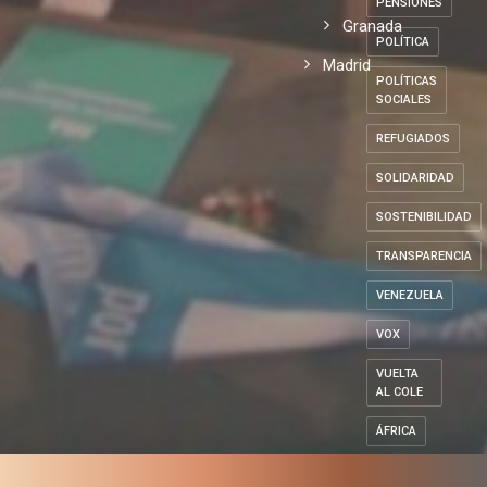
POLÍTICOS
con los
Local
DE
ESPAÑA
refugiados
Andalucía
PENSIONES
Granada
POLÍTICA
Madrid
POLÍTICAS
SOCIALES
REFUGIADOS
SOLIDARIDAD
SOSTENIBILIDAD
TRANSPARENCIA
VENEZUELA
VOX
VUELTA
AL COLE