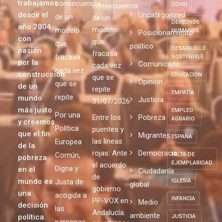
trabajamos
consecuencia
DDHH
consecuencia
desde el
Uncategorized
de un
de un
DERECHOS
año 2004
modelo
modelo
HUMANOS
Posicionamiento
con
que
que
político
DESARROLLO
pasión
fracasa
fracasa
SOSTENIBLE
por la
Comunicado
cada vez
cada vez
construcción
EDUCACIÓN
que se
Opinión
que se
de un
repite
EMPATÍA
repite
mundo
Justicia
31/07/2026
más justo
EMPLEO
Por una
Entre los
Pobreza
AGRARIO
y creemos
Política
puentes y
que el fin
Migrantes
ESPAÑA
las líneas
Europea
de la
rojas: Ante
Democracia
Común,
FALTA DE
pobreza
EJEMPLARIDAD
el acuerdo
Digna y
en el
Ciudadanía
de
mundo es
Justa de
IGLESIA
global
gobierno
una
acogida a
INFANCIA
PP-VOX en
Medio
decisión
las
Andalucía.
ambiente
política.
JUSTICIA