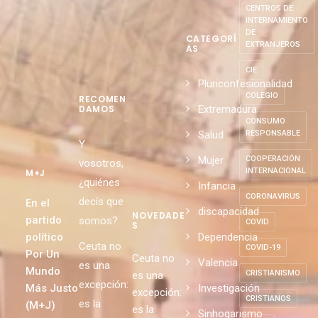
CENTROS DE
INTERNAMIENTO
DE
CATEGORÍ
EXTRANJEROS
AS
CIE
Pluriconfesionalidad
COLEGIO
RECOMEN
Extremadura
DAMOS
CONSUMO
Salud
RESPONSABLE
Y
Mujer
COOPERACIÓN
vosotros,
INTERNACIONAL
M+J
¿quiénes
Infancia
CORONAVIRUS
decís que
En el
discapacidad
NOVEDADE
partido
somos?
COVID
S
político
Dependencia
Ceuta no
COVID-19
Por Un
Ceuta no
Valencia
es una
Mundo
CRISTIANISMO
es una
excepción:
Más Justo
Investigación
excepción:
CRISTIANOS
es la
(M+J)
es la
Sinhogarismo