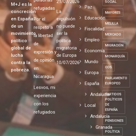
personas
21/07/2026
SOCIAL
M+J es la
Paz
refugiadas
concreción
La
MAYORES
Educación
en España
expulsión
Por el
MELILLA
de un
no puede
respeto a
Fiscalidad
movimiento
ser la
MERCADO
la libertad
Empleo
político
política
de
MIGRACIÓN
global de
migratoria
Economía
expresión y
lucha
de Europa
MONARQUÍA
de opinión
Mundo
contra la
10/07/2026
ODS
en
pobreza.
Europa
Nicaragua
PARLAMENTO
España
EUROPEO
Lesvos, mi
Andalucia
PARTIDOS
experiencia
POLÍTICOS
con los
Local
DE
ESPAÑA
refugiados
Andalucía
PENSIONES
Granada
POLÍTICA