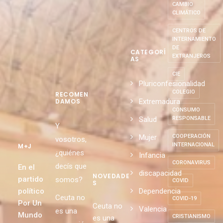
CAMBIO
CLIMÁTICO
CENTROS DE
INTERNAMIENTO
DE
CATEGORÍ
EXTRANJEROS
AS
CIE
Pluriconfesionalidad
COLEGIO
RECOMEN
Extremadura
DAMOS
CONSUMO
Salud
RESPONSABLE
Y
Mujer
COOPERACIÓN
vosotros,
INTERNACIONAL
M+J
¿quiénes
Infancia
CORONAVIRUS
decís que
En el
discapacidad
NOVEDADE
partido
somos?
COVID
S
político
Dependencia
Ceuta no
COVID-19
Por Un
Ceuta no
Valencia
es una
Mundo
CRISTIANISMO
es una