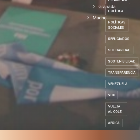
Granada
POLÍTICA
Madrid
POLÍTICAS
SOCIALES
REFUGIADOS
SOLIDARIDAD
SOSTENIBILIDAD
TRANSPARENCIA
VENEZUELA
VOX
VUELTA
AL COLE
ÁFRICA