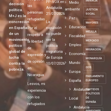
INFANCIA
PP-VOX en
Medio
decisión
las
Andalucía.
ambiente
política.
JUSTICIA
personas
21/07/2026
SOCIAL
M+J es la
Paz
refugiadas
concreción
La
MAYORES
Educación
en España
expulsión
Por el
MELILLA
de un
no puede
respeto a
Fiscalidad
movimiento
ser la
MERCADO
la libertad
Empleo
político
política
de
MIGRACIÓN
global de
migratoria
Economía
expresión y
lucha
de Europa
MONARQUÍA
de opinión
Mundo
contra la
10/07/2026
ODS
en
pobreza.
Europa
Nicaragua
PARLAMENTO
España
EUROPEO
Lesvos, mi
Andalucia
PARTIDOS
experiencia
POLÍTICOS
con los
Local
DE
ESPAÑA
refugiados
Andalucía
PENSIONES