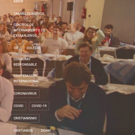
AMOR
CAMBIO CLIMÁTICO
CENTROS DE
INTERNAMIENTO DE
EXTRANJEROS
CIE
COLEGIO
CONSUMO
RESPONSABLE
COOPERACIÓN
INTERNACIONAL
CORONAVIRUS
COVID
COVID-19
CRISTIANISMO
CRISTIANOS
DDHH