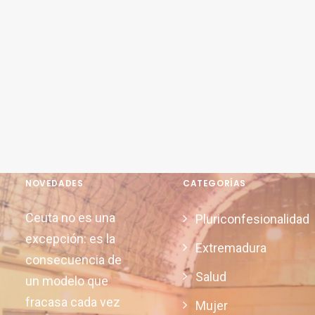
NOVEDADES
CATEGORÍAS
Ceuta no es una
Pluriconfesionalidad
excepción: es la
Extremadura
consecuencia de
Salud
un modelo que
fracasa cada vez
Mujer