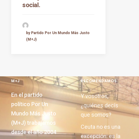
social.
by Partido Por Un Mundo Más Justo
(M+J)
M+J
RECOMENDAMOS
En el partido
Y vosotros,
político Por Un
¿quiénes decís
Mundo Más Justo
que somos?
(M+J) trabajamos
Ceuta no es una
desde el año 2004
excepción: es la