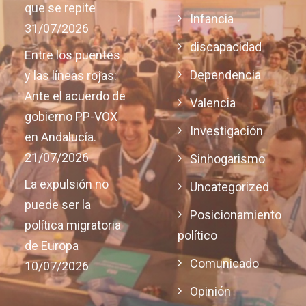
que se repite
Infancia
31/07/2026
discapacidad
Entre los puentes
Dependencia
y las líneas rojas:
Ante el acuerdo de
Valencia
gobierno PP-VOX
Investigación
en Andalucía.
21/07/2026
Sinhogarismo
La expulsión no
Uncategorized
puede ser la
Posicionamiento
política migratoria
político
de Europa
Comunicado
10/07/2026
Opinión