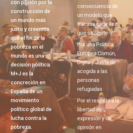
con pasión por la
consecuencia de
construcción de
un modelo que
un mundo más
fracasa cada vez
justo y creemos
que se repite
que el fin de la
Por una Política
pobreza en el
Europea Común,
mundo es una
Digna y Justa de
decisión política.
acogida a las
M+J es la
personas
concreción en
refugiadas
España de un
movimiento
Por el respeto a la
político global de
libertad de
lucha contra la
expresión y de
pobreza.
opinión en